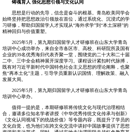
铸魂育人 强化思想引领与文化认同
思想是行动的先导，信念是奋斗的根基。青岛欧美同学会
始终坚持把思想政治引领放在首位，通过系统化、沉浸式的学
习研修，帮助归国留学人才实现从“海外求学”到“本土深耕”的
精神回归与价值重塑。
2025年5月，第九期归国留学人才研修班在山东大学青岛
培训中心成功举办，来自全市各区市、高校、科研院所及国有
企业的39名优秀海归代表齐聚一堂，围绕党的二十大和二十届
二中、三中全会精神展开深度学习。课程设计紧扣时代脉搏，
既有对习近平新时代中国特色社会主义思想的理论阐释，也聚
焦“再本土化”主题，引导学员重新认识国情、理解政策、融入
发展大局。
2025年5月，第九期归国留学人才研修班在山东大学青岛
培训中心举办。
值得一提的是，本期研修班将传统文化与现代治理相结
合，邀请多位知名学者讲授《中华优秀传统文化传承与创新》
《文化认同视域下的统战价值》等专题内容，既提升了学员的
文化自觉，也为他们在跨文化交流中讲好中国故事提供了思想