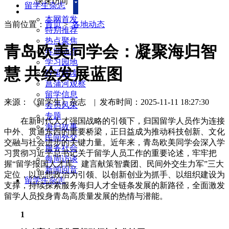
快速访问
留学生杂志
本网首发
当前位置：
首页
>
各地动态
特别推荐
热点聚焦
青岛欧美同学会：凝聚海归智
各地动态
学习园地
慧 共绘发展蓝图
政策解读
菖蒲河观察
留学信息
来源：《留学生》杂志
|
发布时间：2025-11-11 18:27:30
会员风采
专题
在新时代人才强国战略的引领下，归国留学人员作为连接
海归故事
中外、贯通东西的重要桥梁，正日益成为推动科技创新、文化
民间外交
交融与社会进步的关键力量。近年来，青岛欧美同学会深入学
服务社会
习贯彻习近平总书记关于留学人员工作的重要论述，牢牢把
每周访谈
握“留学报国人才库、建言献策智囊团、民间外交生力军”三大
新闻回音
定位，以思想政治为引领、以创新创业为抓手、以组织建设为
留学生杂志
支撑，持续探索服务海归人才全链条发展的新路径，全面激发
留学人员投身青岛高质量发展的热情与潜能。
1