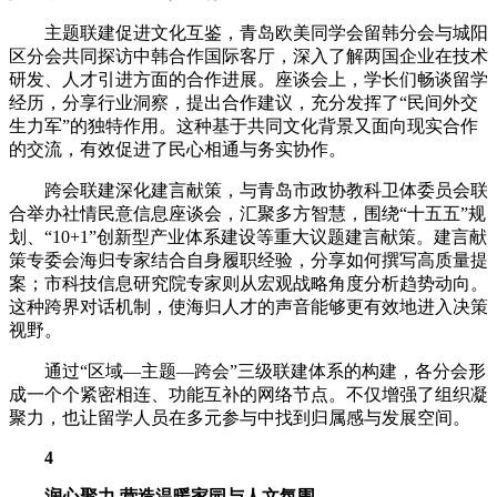
主题联建促进文化互鉴，青岛欧美同学会留韩分会与城阳
区分会共同探访中韩合作国际客厅，深入了解两国企业在技术
研发、人才引进方面的合作进展。座谈会上，学长们畅谈留学
经历，分享行业洞察，提出合作建议，充分发挥了“民间外交
生力军”的独特作用。这种基于共同文化背景又面向现实合作
的交流，有效促进了民心相通与务实协作。
跨会联建深化建言献策，与青岛市政协教科卫体委员会联
合举办社情民意信息座谈会，汇聚多方智慧，围绕“十五五”规
划、“10+1”创新型产业体系建设等重大议题建言献策。建言献
策专委会海归专家结合自身履职经验，分享如何撰写高质量提
案；市科技信息研究院专家则从宏观战略角度分析趋势动向。
这种跨界对话机制，使海归人才的声音能够更有效地进入决策
视野。
通过“区域—主题—跨会”三级联建体系的构建，各分会形
成一个个紧密相连、功能互补的网络节点。不仅增强了组织凝
聚力，也让留学人员在多元参与中找到归属感与发展空间。
4
润心聚力 营造温暖家园与人文氛围