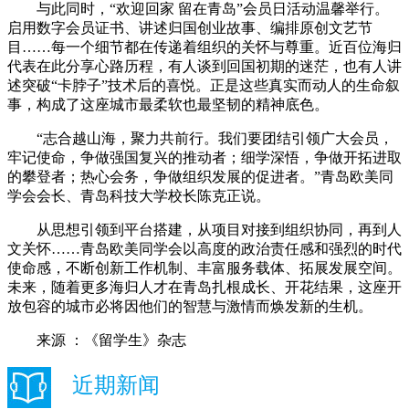
与此同时，“欢迎回家 留在青岛”会员日活动温馨举行。
启用数字会员证书、讲述归国创业故事、编排原创文艺节
目……每一个细节都在传递着组织的关怀与尊重。近百位海归
代表在此分享心路历程，有人谈到回国初期的迷茫，也有人讲
述突破“卡脖子”技术后的喜悦。正是这些真实而动人的生命叙
事，构成了这座城市最柔软也最坚韧的精神底色。
“志合越山海，聚力共前行。我们要团结引领广大会员，
牢记使命，争做强国复兴的推动者；细学深悟，争做开拓进取
的攀登者；热心会务，争做组织发展的促进者。”青岛欧美同
学会会长、青岛科技大学校长陈克正说。
从思想引领到平台搭建，从项目对接到组织协同，再到人
文关怀……青岛欧美同学会以高度的政治责任感和强烈的时代
使命感，不断创新工作机制、丰富服务载体、拓展发展空间。
未来，随着更多海归人才在青岛扎根成长、开花结果，这座开
放包容的城市必将因他们的智慧与激情而焕发新的生机。
来源 ：《留学生》杂志