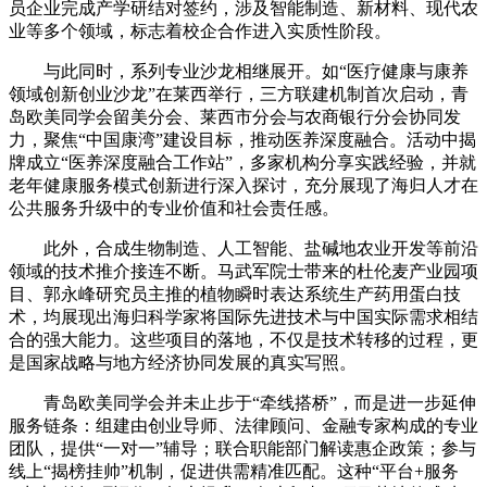
员企业完成产学研结对签约，涉及智能制造、新材料、现代农
业等多个领域，标志着校企合作进入实质性阶段。
与此同时，系列专业沙龙相继展开。如“医疗健康与康养
领域创新创业沙龙”在莱西举行，三方联建机制首次启动，青
岛欧美同学会留美分会、莱西市分会与农商银行分会协同发
力，聚焦“中国康湾”建设目标，推动医养深度融合。活动中揭
牌成立“医养深度融合工作站”，多家机构分享实践经验，并就
老年健康服务模式创新进行深入探讨，充分展现了海归人才在
公共服务升级中的专业价值和社会责任感。
此外，合成生物制造、人工智能、盐碱地农业开发等前沿
领域的技术推介接连不断。马武军院士带来的杜伦麦产业园项
目、郭永峰研究员主推的植物瞬时表达系统生产药用蛋白技
术，均展现出海归科学家将国际先进技术与中国实际需求相结
合的强大能力。这些项目的落地，不仅是技术转移的过程，更
是国家战略与地方经济协同发展的真实写照。
青岛欧美同学会并未止步于“牵线搭桥”，而是进一步延伸
服务链条：组建由创业导师、法律顾问、金融专家构成的专业
团队，提供“一对一”辅导；联合职能部门解读惠企政策；参与
线上“揭榜挂帅”机制，促进供需精准匹配。这种“平台+服务