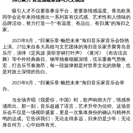
吸引人才不仅要靠事业平台，更要靠情感温度。青岛欧美
同学会近年来持续推出一系列富有仪式感、艺术性和人情味的
品牌活动，努力打造一个“有温度、有品位、有归属”的海归之
家。
2025年8月，“归澜乐章·畅想未来”海归音乐家音乐会惊艳
上演。27位来自各大高校与文艺团体的海归音乐家齐聚青岛音
乐厅，演绎《定风波·莫听穿林打叶声》《黄河》《布吉伍吉
舞》等中外经典曲目。钢琴独奏细腻深情，弦乐重奏气势恢
宏，打击乐节奏激昂，每一段旋律都是对世界文化的致敬，也
是对故土深情的告白。
2025年8月，“归澜乐章·畅想未来”海归音乐家音乐会举
办。
当全场齐唱《我爱你，中国》时，歌声响彻大厅，情感奔
涌而出。那一刻，音乐超越了语言，艺术升华为信仰。这场音
乐会不仅是一场视听盛宴，更是一次集体身份的确认与精神共
鸣的达成。它告诉我们：无论走得多远，归来仍是少年；无论
身在何方，心中始终有光。