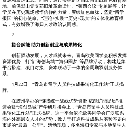
资源和表达范式。同时，通过实地走访渭田阻击战红色教育基
地、前保驾山党支部旧址革命遗址、“莱西会议”专题展等，让
学员在历史现场感悟信仰的力量，赓续红色血脉，坚定“留学
报国”的初心使命。“理论+实践”“历史+现实”的立体化教育模
式，有效增强了海归人才政治认同感。
2
搭台赋能 助力创新创业与成果转化
创新驱动发展，人才成就未来。青岛欧美同学会积极发挥
资源优势，打造“海创岛城”“海归圆梦”等品牌活动，构建起集
平台搭建、项目对接、资本联动于一体的全周期双创服务体
系。
4月22日，“青岛市留学人员科技成果转化工作站”正式揭
牌。
在胶州举办的“链接统一战线优势资源 赋能扩能提质”推
进会暨“海创岛城”产学研对接会上，“青岛市留学人员科技成
果转化工作站”正式揭牌。这一平台依托欧美同学会广泛联系
海内外高层次人才的优势，致力于打通科技成果从实验室走向
市场的“最后一公里”。活动现场，多名海归专家与本地留学人