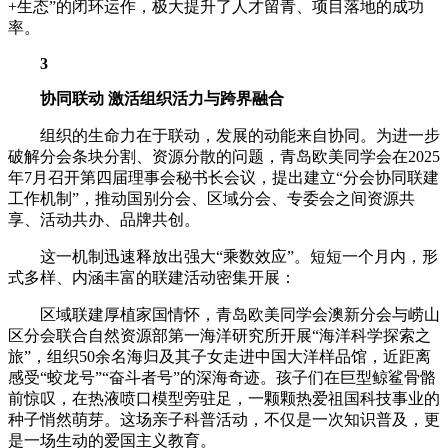
+生态”的闭环运作，极大提升了人才留青、项目落地的成功
率。
3
协同联动 激活组织活力与跨界融合
组织的生命力在于联动，发展的动能来自协同。为进一步
破解分会条块分割、资源分散的问题，青岛欧美同学会在2025
年7月召开第四届理事会秘书长会议，提出建立“分会协同联建
工作机制”，推动国别分会、区域分会、专委会之间资源共
享、活动共办、品牌共创。
这一机制迅速释放出强大“乘数效应”。短短一个月内，形
式多样、内涵丰富的联建活动密集开展：
区域联建厚植家国情怀，青岛欧美同学会澳新分会与崂山
区分会联合自然资源部第一海洋研究所开展“海洋科学探索之
旅”，组织50余名海归及其子女走进中国大洋样品馆，近距离
感受“蛟龙号”“奋斗者号”的深海奇迹。孩子们在巨型鲸鲨骨骼
前惊叹，在热液喷口模型旁驻足，一颗颗热爱祖国科技事业的
种子悄然萌芽。这场亲子科普活动，不仅是一次知识普及，更
是一场生动的爱国主义教育。