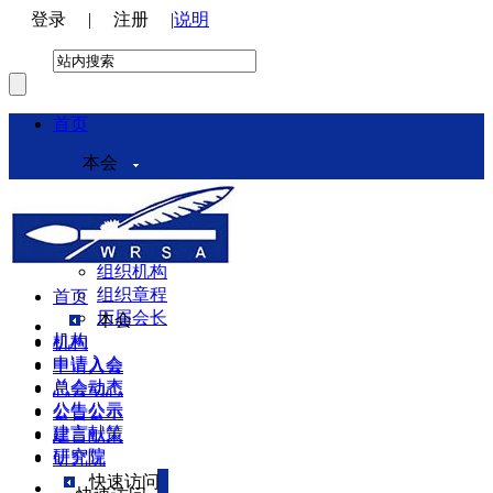
登录
|
注册
|
说明
首页
本会
本会介绍
领导机构
理事会
组织机构
组织章程
首页
历届会长
本会
机构
机构
申请入会
申请入会
总会动态
总会动态
公告公示
公告公示
建言献策
建言献策
研究院
研究院
快速访问