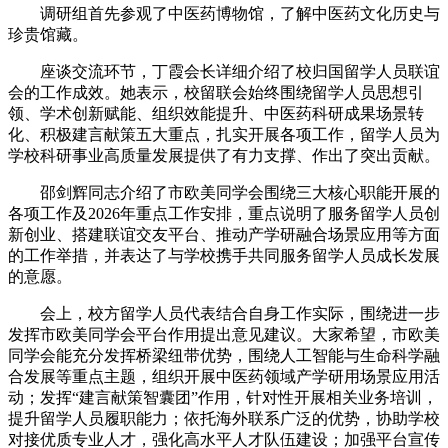
调研组首先参观了中医药博物馆，了解中医药文化历史与
珍贵馆藏。
座谈交流环节，丁霞会长详细介绍了校归国留学人员联谊
会的工作成效。她表示，校留联会始终围绕留学人员思想引
领、学术创新赋能、组织效能提升、中医药科研成果场景转
化、积极建言献策五大重点，扎实开展各项工作，留学人员为
学校科研事业高质量发展提供了有力支撑、作出了突出贡献。
邵剑辉同志介绍了市欧美同学会围绕三大核心职能开展的
各项工作及2026年重点工作安排，重点说明了服务留学人员创
新创业、搭建联谊交友平台、推动产学研融合场景应用等方面
的工作举措，并表达了与学校携手共同服务留学人员成长发展
的意愿。
会上，校方留学人员代表结合自身工作实际，围绕进一步
发挥市欧美同学会平台作用提出意见建议。大家希望，市欧美
同学会能充分发挥桥梁纽带优势，围绕人工智能与生命科学融
合发展等重点主题，组织开展中医药领域产学研用场景应用活
动；发挥“建言献策智囊团”作用，针对性开展相关业务培训，
提升留学人员履职能力；依托海外联系广泛的优势，协助学校
对接优质专业人才，强化高水平人才队伍建设；加强平台宣传