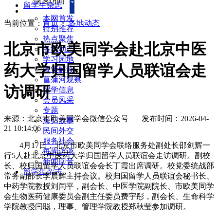
快速访问
留学生杂志
本网首发
当前位置：
首页
>
各地动态
特别推荐
热点聚焦
北京市欧美同学会赴北京中医
各地动态
学习园地
药大学归国留学人员联谊会走
政策解读
菖蒲河观察
访调研
留学信息
会员风采
专题
来源：北京市欧美同学会微信公众号
|
发布时间：2026-04-
海归故事
21 10:14:06
民间外交
服务社会
4月17日，北京市欧美同学会联络服务处副处长邵剑辉一
每周访谈
行5人赴北京中医药大学归国留学人员联谊会走访调研。副校
新闻回音
长、校归国留学人员联谊会会长丁霞出席调研。校党委统战部
留学生杂志
常务副部长李晨辉主持会议。校归国留学人员联谊会秘书长、
中药学院教授刘闰平，副会长、中医学院副院长、市欧美同学
会生物医药健康委员会副主任委员费宇彤，副会长、生命科学
学院教授闫聪，理事、管理学院教授郑秋莹参加调研。