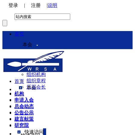
登录
|
注册
|
说明
首页
本会
本会介绍
领导机构
理事会
组织机构
组织章程
首页
历届会长
本会
机构
机构
申请入会
申请入会
总会动态
总会动态
公告公示
公告公示
建言献策
建言献策
研究院
研究院
快速访问