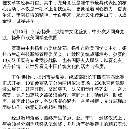
挂艾草等经典习俗。其中，龙舟竞渡是端午节最具代表性的核
心活动，不仅是一项水上竞技运动，更象征着同心协力、奋勇
争先、坚韧拼搏的精神。千百年来，龙舟文化跨越山海，联通
全球，世界共享。
6月16日，江苏扬州上演端午文化盛宴，中外友人同舟竞
渡。扬州市欧美同学会供图
赛事由中共扬州市委统战部、扬州市欧美同学会主办，扬
州市生态科技新城管理委员会、广陵区委统战部承办。参赛的
10支队伍既有专业竞技战队，也有国际友人联队，以赛会友、
以舟传情，让世界看见中国传统文化的活力与温度。
下午4时许，扬州市委常委、统战部部长丁四海宣布比赛
正式开始，10支参赛队伍分为两组依次登场，250米直道竞渡
激烈展开。鼓声阵阵、桨影翻飞，队员们动作整齐划一、奋力
挥桨，龙舟如离弦之箭破浪前行。河面之上，呐喊声、助威
声、鼓声此起彼伏，各队伍凝心聚力、奋勇拼搏，充分展现出
团结协作、锐意进取的精神面貌。
经过激烈角逐，最终产生了冠、亚、季军。颁奖仪式上，
与会领导分别为获奖队伍颁奖，并对所有参赛选手的精彩表现