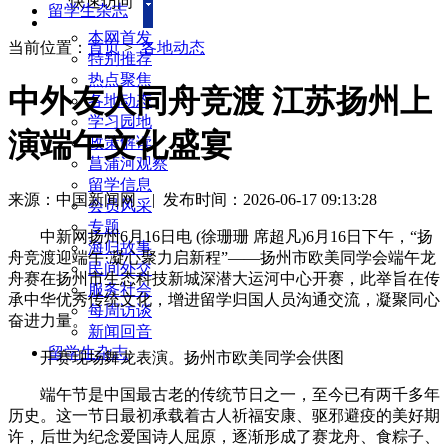
快速访问
留学生杂志
本网首发
当前位置：
首页
>
各地动态
特别推荐
热点聚焦
中外友人同舟竞渡 江苏扬州上
各地动态
学习园地
演端午文化盛宴
政策解读
菖蒲河观察
留学信息
来源：中国新闻网
|
发布时间：2026-06-17 09:13:28
会员风采
专题
中新网扬州6月16日电 (徐珊珊 席超凡)6月16日下午，“扬
海归故事
舟竞渡迎端午·凝心聚力启新程”——扬州市欧美同学会端午龙
民间外交
舟赛在扬州市生态科技新城深潜大运河中心开赛，此举旨在传
服务社会
承中华优秀传统文化，增进留学归国人员沟通交流，凝聚同心
每周访谈
奋进力量。
新闻回音
留学生杂志
开赛现场舞龙表演。扬州市欧美同学会供图
端午节是中国最古老的传统节日之一，至今已有两千多年
历史。这一节日最初承载着古人祈福安康、驱邪避疫的美好期
许，后世为纪念爱国诗人屈原，逐渐形成了赛龙舟、食粽子、