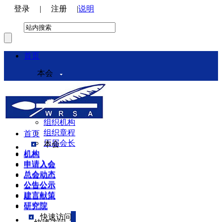
登录
|
注册
|
说明
首页
本会
本会介绍
领导机构
理事会
组织机构
组织章程
首页
历届会长
本会
机构
机构
申请入会
申请入会
总会动态
总会动态
公告公示
公告公示
建言献策
建言献策
研究院
研究院
快速访问