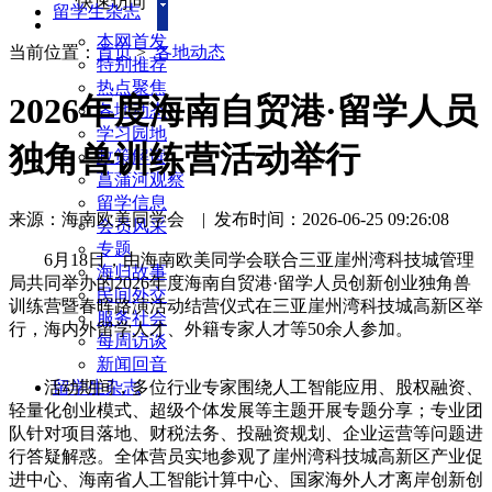
快速访问
留学生杂志
本网首发
当前位置：
首页
>
各地动态
特别推荐
热点聚焦
2026年度海南自贸港·留学人员
各地动态
学习园地
独角兽训练营活动举行
政策解读
菖蒲河观察
留学信息
来源：海南欧美同学会
|
发布时间：2026-06-25 09:26:08
会员风采
专题
6月18日，由海南欧美同学会联合三亚崖州湾科技城管理
海归故事
局共同举办的2026年度海南自贸港·留学人员创新创业独角兽
民间外交
训练营暨春晖路演活动结营仪式在三亚崖州湾科技城高新区举
服务社会
行，海内外留学人才、外籍专家人才等50余人参加。
每周访谈
新闻回音
活动期间，多位行业专家围绕人工智能应用、股权融资、
留学生杂志
轻量化创业模式、超级个体发展等主题开展专题分享；专业团
队针对项目落地、财税法务、投融资规划、企业运营等问题进
行答疑解惑。全体营员实地参观了崖州湾科技城高新区产业促
进中心、海南省人工智能计算中心、国家海外人才离岸创新创