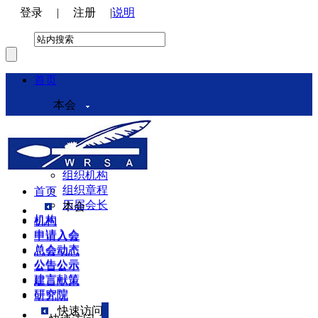
登录
|
注册
|
说明
首页
本会
本会介绍
领导机构
理事会
组织机构
组织章程
首页
历届会长
本会
机构
机构
申请入会
申请入会
总会动态
总会动态
公告公示
公告公示
建言献策
建言献策
研究院
研究院
快速访问