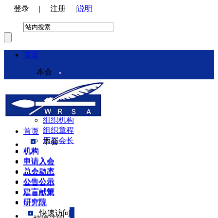
登录
|
注册
|
说明
首页
本会
本会介绍
领导机构
理事会
组织机构
组织章程
首页
历届会长
本会
机构
机构
申请入会
申请入会
总会动态
总会动态
公告公示
公告公示
建言献策
建言献策
研究院
研究院
快速访问