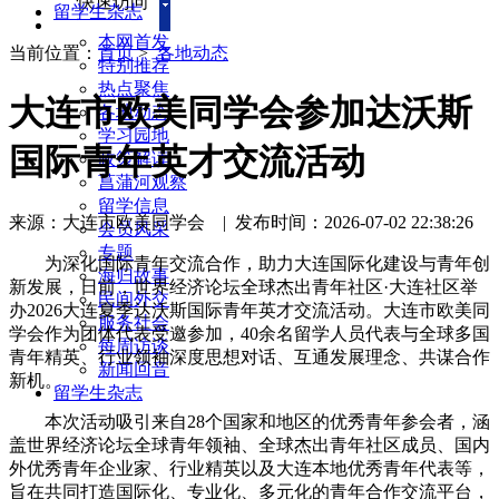
快速访问
留学生杂志
本网首发
当前位置：
首页
>
各地动态
特别推荐
热点聚焦
大连市欧美同学会参加达沃斯
各地动态
学习园地
国际青年英才交流活动
政策解读
菖蒲河观察
留学信息
来源：大连市欧美同学会
|
发布时间：2026-07-02 22:38:26
会员风采
专题
为深化国际青年交流合作，助力大连国际化建设与青年创
海归故事
新发展，日前，世界经济论坛全球杰出青年社区·大连社区举
民间外交
办2026大连夏季达沃斯国际青年英才交流活动。大连市欧美同
服务社会
学会作为团体代表受邀参加，40余名留学人员代表与全球多国
每周访谈
青年精英、行业领袖深度思想对话、互通发展理念、共谋合作
新闻回音
新机。
留学生杂志
本次活动吸引来自28个国家和地区的优秀青年参会者，涵
盖世界经济论坛全球青年领袖、全球杰出青年社区成员、国内
外优秀青年企业家、行业精英以及大连本地优秀青年代表等，
旨在共同打造国际化、专业化、多元化的青年合作交流平台，