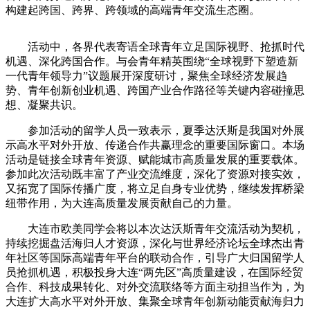
构建起跨国、跨界、跨领域的高端青年交流生态圈。
活动中，各界代表寄语全球青年立足国际视野、抢抓时代
机遇、深化跨国合作。与会青年精英围绕“全球视野下塑造新
一代青年领导力”议题展开深度研讨，聚焦全球经济发展趋
势、青年创新创业机遇、跨国产业合作路径等关键内容碰撞思
想、凝聚共识。
参加活动的留学人员一致表示，夏季达沃斯是我国对外展
示高水平对外开放、传递合作共赢理念的重要国际窗口。本场
活动是链接全球青年资源、赋能城市高质量发展的重要载体。
参加此次活动既丰富了产业交流维度，深化了资源对接实效，
又拓宽了国际传播广度，将立足自身专业优势，继续发挥桥梁
纽带作用，为大连高质量发展贡献自己的力量。
大连市欧美同学会将以本次达沃斯青年交流活动为契机，
持续挖掘盘活海归人才资源，深化与世界经济论坛全球杰出青
年社区等国际高端青年平台的联动合作，引导广大归国留学人
员抢抓机遇，积极投身大连“两先区”高质量建设，在国际经贸
合作、科技成果转化、对外交流联络等方面主动担当作为，为
大连扩大高水平对外开放、集聚全球青年创新动能贡献海归力