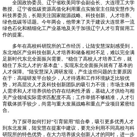
全国政协委员、辽宁省欧美同学会副会长、大连理工大学
教授、辽宁省低碳资源高值化利用重点实验室主任陆安慧作为
科技界委员，长期关注国家能源战略、科技创新、人才培养、
绿色低碳等话题。今年两会，他带来了关于建设大连世界一流
绿色石化和精细化工产业基地及关于加强辽宁人才引育留用工
作的提案。
多年在高校科研院所的工作经历，让陆安慧深刻感受到，
东北地区产业科技创新人才培养和储备相对不足，难以完全满
足新时代东北全面振兴需要。“稳住了高校人才培养工作，就
稳住了东北人才的‘基本盘’，实现东北全面振兴就有了基本的
人才保障。”陆安慧深入调研发现，产生这些问题的主要原因
在于：高端研发平台较少，人才待遇和工作环境缺乏比较优
势，对高层次人才及科技创新团队的吸引力不强；市场主体用
人需求和人才培养供给仍存在结构性矛盾，基础人才供给与相
关产业领域实际需求匹配度不高；工作举措不够精准，人才引
育载体抓手较少，尚需与重大发展战略和重点产业项目紧密结
合。
为了探寻如何打好“引育留用”组合拳，吸引更多优秀人才
到东北发展，陆安慧在提案中建议，要充分利用不同高校与科
研院所的特色优势，在大力培养拔尖创新人才的同时，进一步