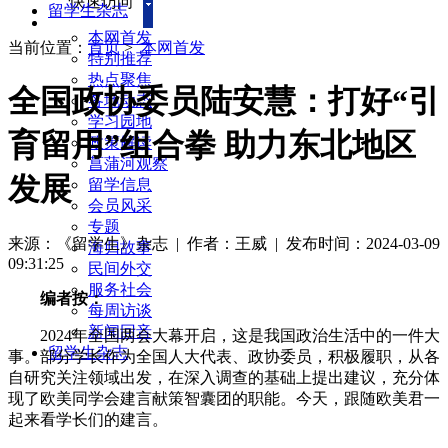
快速访问
留学生杂志
本网首发
当前位置：
首页
>
本网首发
特别推荐
热点聚焦
全国政协委员陆安慧：打好“引
各地动态
学习园地
育留用”组合拳 助力东北地区
政策解读
菖蒲河观察
发展
留学信息
会员风采
专题
来源：《留学生》杂志
| 作者：王威
|
发布时间：2024-03-09
海归故事
09:31:25
民间外交
服务社会
编者按：
每周访谈
新闻回音
2024年全国两会大幕开启，这是我国政治生活中的一件大
留学生杂志
事。部分学长作为全国人大代表、政协委员，积极履职，从各
自研究关注领域出发，在深入调查的基础上提出建议，充分体
现了欧美同学会建言献策智囊团的职能。今天，跟随欧美君一
起来看学长们的建言。