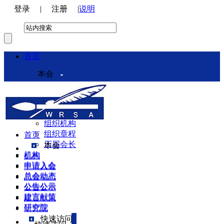
登录
|
注册
|
说明
首页
本会
本会介绍
领导机构
理事会
组织机构
组织章程
首页
历届会长
本会
机构
机构
申请入会
申请入会
总会动态
总会动态
公告公示
公告公示
建言献策
建言献策
研究院
研究院
快速访问