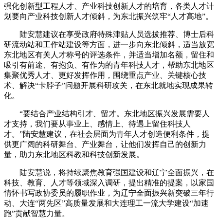
强化创新型工程人才、产业科技创新人才的培育，各类人才计
划要向产业科技创新人才倾斜，为东北振兴筑牢“人才高地”。
陆安慧建议在享受政府特殊津贴人员选拔推荐、博士后科
研流动站和工作站建设等方面，进一步向东北倾斜，适当放宽
东北地区有关人才称号的评选条件，并适当增加名额，留住和
吸引有前途、有抱负、有作为的青年科技人才，帮助东北地区
集聚优秀人才、更好发挥作用，围绕重点产业、关键核心技
术、解决“卡脖子”问题开展科研攻关，在东北就地实现成果转
化。
“要结合产业结构引才、留才。东北地区振兴发展需要人
才支持，我们要从事业上、感情上、待遇上留住科技人
才。”陆安慧建议，在社会层面为青年人才创造便利条件，提
供更广阔的科研舞台、产业舞台，让他们发挥自己的创新力
量，助力东北地区科教和科技创新发展。
陆安慧说，将持续聚焦教育强国建设和辽宁全面振兴，在
科技、教育、人才等领域深入调研，提出精准的提案，以家国
情怀书写政协委员的履职作业，为辽宁全面振兴新突破三年行
动、大连“两先区”高质量发展和大连理工一流大学建设“加速
跑”贡献智慧力量。