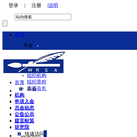
登录
|
注册
|
说明
首页
本会
本会介绍
领导机构
理事会
组织机构
组织章程
首页
历届会长
本会
机构
机构
申请入会
申请入会
总会动态
总会动态
公告公示
公告公示
建言献策
建言献策
研究院
研究院
快速访问