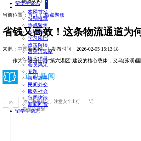
快速访问
留学生杂志
本网首发
当前位置：
首页
>
热点聚焦
特别推荐
热点聚焦
省钱又高效！这条物流通道为
各地动态
学习园地
政策解读
来源：中国新闻网
|
发布时间：2026-02-05 15:13:18
菖蒲河观察
留学信息
作为宁波舟山港“第六港区”建设的核心载体，义乌(苏溪)
会员风采
专题
海归故事
民间外交
服务社会
每周访谈
新闻回音
留学生杂志