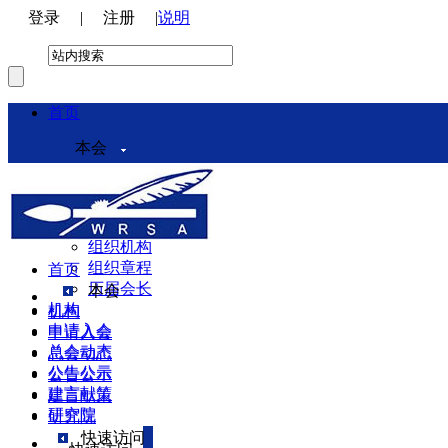
登录
|
注册
|
说明
首页
本会
本会介绍
领导机构
理事会
组织机构
组织章程
首页
历届会长
本会
机构
机构
申请入会
申请入会
总会动态
总会动态
公告公示
公告公示
建言献策
建言献策
研究院
研究院
快速访问