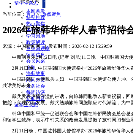
快速访问
留学生杂志
本网首发
当前位置：
首页
>
热点聚焦
特别推荐
热点聚焦
2026年旅韩华侨华人春节招待
各地动态
学习园地
政策解读
来源：中国新闻网
|
发布时间：2026-02-12 15:29:59
菖蒲河观察
留学信息
中新网首尔2月12日电 (记者 刘旭)11日晚，中国驻韩国大使
会员风采
专题
2月11日晚，中国驻韩国大使馆举办“2026年旅韩华侨华
海归故事
中国驻韩国大使戴兵夫妇、中国驻韩国大使馆公使方坤、公参
民间外交
共话美好未来。
服务社会
每周访谈
戴兵发表热情洋溢的讲话，向旅韩同胞致以新春祝福，回顾
新闻回音
把舵下实现的新发展。戴兵勉励旅韩同胞顺应时代潮流，为中
留学生杂志
韩华中国和平统一促进联合会和中国在韩侨民协会总会总会
和留学生致辞，表示中韩关系的改善发展提振了旅韩同胞创业
2月11日晚，中国驻韩国大使馆举办“2026年旅韩华侨华