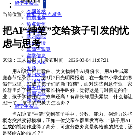
快速访问
留学生杂志
本网首发
当前位置：
首页
>
热点聚焦
特别推荐
热点聚焦
把AI“神笔”交给孩子引发的忧
各地动态
学习园地
虑与思考
政策解读
菖蒲河观察
留学信息
来源：工人日报
|
发布时间：2026-03-04 11:07:21
会员风采
专题
用AI设计拜年歌曲、为文物制作AI身份卡、用AI生成家
海归故事
庭春节纪录片……据3月2日光明网报道，在一些中小学生的寒
民间外交
假作业里，AI成了孩子们的新“拍档”，面对这些创意作业，家
服务社会
长群里炸了锅——有家长拍手叫好，觉得这是与时俱进的作
每周访谈
业，孩子学得开心，效率还高！有家长却眉头紧锁：什么都让
新闻回音
AI干了，孩子的想象力怎么办？
留学生杂志
当AI这支“神笔”交到孩子手中，分数、能力、创造力这些
概念突然变得模糊，正如一位父亲在群里发言称：“孩子用AI
生成的视频作业得了高分，可这分数究竟是奖给他的想法，还
是奖给AI的技术？”