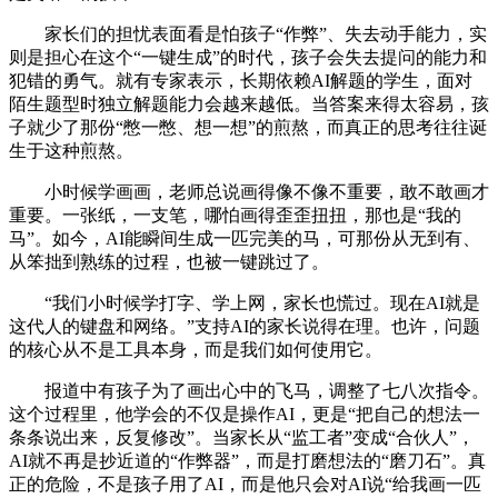
家长们的担忧表面看是怕孩子“作弊”、失去动手能力，实
则是担心在这个“一键生成”的时代，孩子会失去提问的能力和
犯错的勇气。就有专家表示，长期依赖AI解题的学生，面对
陌生题型时独立解题能力会越来越低。当答案来得太容易，孩
子就少了那份“憋一憋、想一想”的煎熬，而真正的思考往往诞
生于这种煎熬。
小时候学画画，老师总说画得像不像不重要，敢不敢画才
重要。一张纸，一支笔，哪怕画得歪歪扭扭，那也是“我的
马”。如今，AI能瞬间生成一匹完美的马，可那份从无到有、
从笨拙到熟练的过程，也被一键跳过了。
“我们小时候学打字、学上网，家长也慌过。现在AI就是
这代人的键盘和网络。”支持AI的家长说得在理。也许，问题
的核心从不是工具本身，而是我们如何使用它。
报道中有孩子为了画出心中的飞马，调整了七八次指令。
这个过程里，他学会的不仅是操作AI，更是“把自己的想法一
条条说出来，反复修改”。当家长从“监工者”变成“合伙人”，
AI就不再是抄近道的“作弊器”，而是打磨想法的“磨刀石”。真
正的危险，不是孩子用了AI，而是他只会对AI说“给我画一匹