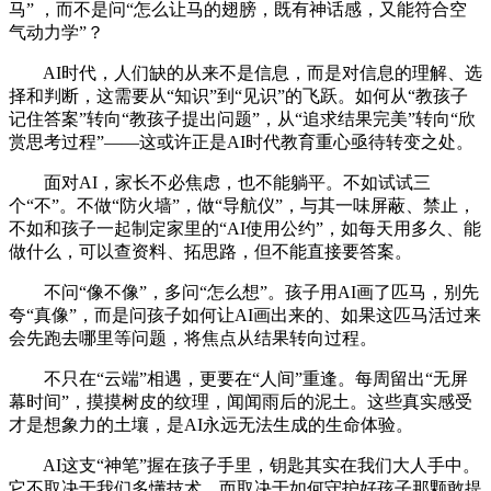
马” ，而不是问“怎么让马的翅膀，既有神话感，又能符合空
气动力学”？
AI时代，人们缺的从来不是信息，而是对信息的理解、选
择和判断，这需要从“知识”到“见识”的飞跃。如何从“教孩子
记住答案”转向“教孩子提出问题”，从“追求结果完美”转向“欣
赏思考过程”——这或许正是AI时代教育重心亟待转变之处。
面对AI，家长不必焦虑，也不能躺平。不如试试三
个“不”。不做“防火墙”，做“导航仪”，与其一味屏蔽、禁止，
不如和孩子一起制定家里的“AI使用公约”，如每天用多久、能
做什么，可以查资料、拓思路，但不能直接要答案。
不问“像不像”，多问“怎么想”。孩子用AI画了匹马，别先
夸“真像”，而是问孩子如何让AI画出来的、如果这匹马活过来
会先跑去哪里等问题，将焦点从结果转向过程。
不只在“云端”相遇，更要在“人间”重逢。每周留出“无屏
幕时间”，摸摸树皮的纹理，闻闻雨后的泥土。这些真实感受
才是想象力的土壤，是AI永远无法生成的生命体验。
AI这支“神笔”握在孩子手里，钥匙其实在我们大人手中。
它不取决于我们多懂技术，而取决于如何守护好孩子那颗敢提