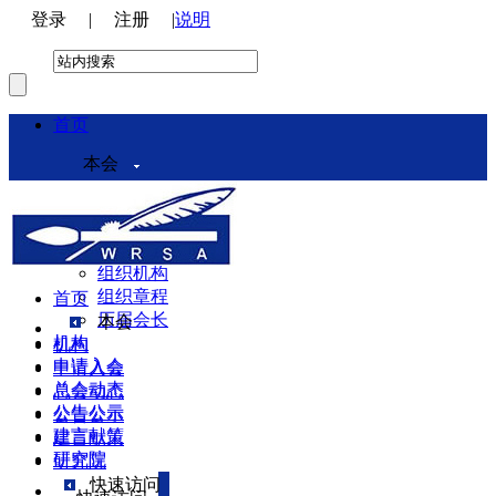
登录
|
注册
|
说明
首页
本会
本会介绍
领导机构
理事会
组织机构
组织章程
首页
历届会长
本会
机构
机构
申请入会
申请入会
总会动态
总会动态
公告公示
公告公示
建言献策
建言献策
研究院
研究院
快速访问