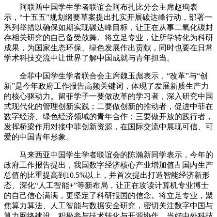
阿联酋中国学生学者联谊会阿布扎比分会主席赵珣表
示，“十五五”规划纲要草案提出扎实开展碳达峰行动，部署一
系列举措以确保如期实现碳达峰目标，让正在从事二氧化碳封
存相关研究的自己备受鼓舞。将立足专业，让所学转化为科研
成果，为国家生态环保、绿色发展作出贡献，同时也要在日常
学术科技交流中让世界了解中国成就与青年担当。
全菲中国学生学者联合会主席魏玉彪表示，“改革”与“创
新”是今年政府工作报告高频关键词，体现了发展新质生产力
的核心驱动力。留菲学子一要做改革的学习者，深入研究中国
式现代化的管理创新实践；二要做创新的推动者，促进中菲在
数字经济、绿色经济领域的青年合作；三要做开放的践行者，
发挥桥梁作用对接中菲创新资源，在国际交流中展现可信、可
爱的中国青年形象。
马来西亚中国学生学者联谊会的陈瀚新同学表示，今年的
政府工作报告提出，我国数字经济核心产业增加值占国内生产
总值的比重提高到10.5%以上，并首次提出打造智能经济新形
态、深化“人工智能+”等新布局，让正在攻读计算机专业博士
的自己信心满满，更坚定了科研报国的信念。将立足专业，聚
焦算力算法、人工智能与数据安全研究，密切关注数字中国与
算力网络建设，积极参与技术转化与开源协作，当好中外科技