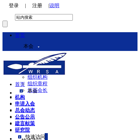
登录
|
注册
|
说明
首页
本会
本会介绍
领导机构
理事会
组织机构
组织章程
首页
历届会长
本会
机构
机构
申请入会
申请入会
总会动态
总会动态
公告公示
公告公示
建言献策
建言献策
研究院
研究院
快速访问