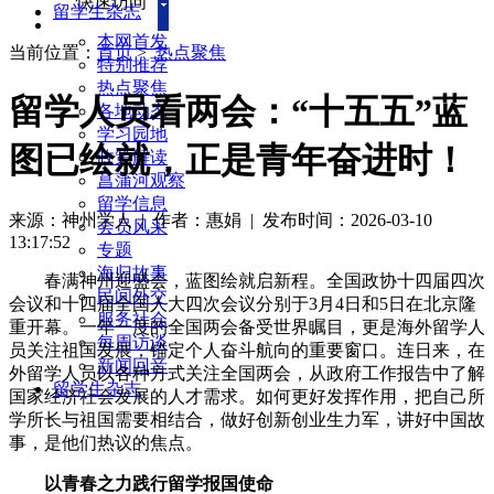
快速访问
留学生杂志
本网首发
当前位置：
首页
>
热点聚焦
特别推荐
热点聚焦
留学人员看两会：“十五五”蓝
各地动态
学习园地
图已绘就，正是青年奋进时！
政策解读
菖蒲河观察
留学信息
来源：神州学人
| 作者：惠娟
|
发布时间：2026-03-10
会员风采
13:17:52
专题
海归故事
春满神州迎盛会，蓝图绘就启新程。全国政协十四届四次
民间外交
会议和十四届全国人大四次会议分别于3月4日和5日在北京隆
服务社会
重开幕。一年一度的全国两会备受世界瞩目，更是海外留学人
每周访谈
员关注祖国发展，锚定个人奋斗航向的重要窗口。连日来，在
新闻回音
外留学人员以各种方式关注全国两会，从政府工作报告中了解
留学生杂志
国家经济社会发展的人才需求。如何更好发挥作用，把自己所
学所长与祖国需要相结合，做好创新创业生力军，讲好中国故
事，是他们热议的焦点。
以青春之力践行留学报国使命