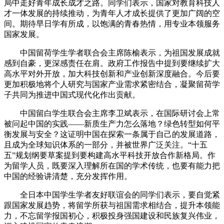
局中走好青年成长成才之路。同学们表示，国家对教育科技人
才一体发展的持续推动，为青年人才成长提供了更加广阔的空
间。期待早日学有所成，以饱满的青春热情，用专业本领服务
国家发展。
中国留荷学生学者联合会主席陈榆表示，为祖国发展成就
感到自豪，更深感责任在肩。政府工作报告中提到要继续扩大
高水平对外开放，加大科技创新和产业创新深度融合。今后要
更加积极地将个人研究与国家产业需求紧密结合，凝聚留荷学
子共同为推进中国式现代化作出贡献。
中国留白学生联合会主席李卫斌表示，在国际研讨会上常
被问起中国的实践——新质生产力怎么落地？绿色转型如何平
衡发展与安全？这证明中国在探索一条属于自己的发展道路，
且成为全球知识体系的一部分，并被世界广泛关注。“十五
五”规划纲要草案提到要构建高水平科技开放合作新格局。作
为留学人员，既要深入理解所在国的学术传统，也要有能力把
中国的经验讲清楚，充分发挥作用。
全日本中国学生学者友好联谊会的同学们表示，要自觉紧
跟国家发展趋势，将留学所获与祖国需求相结合，提升本领能
力，不忘留学报国初心，积极投身强国建设和民族复兴伟业，