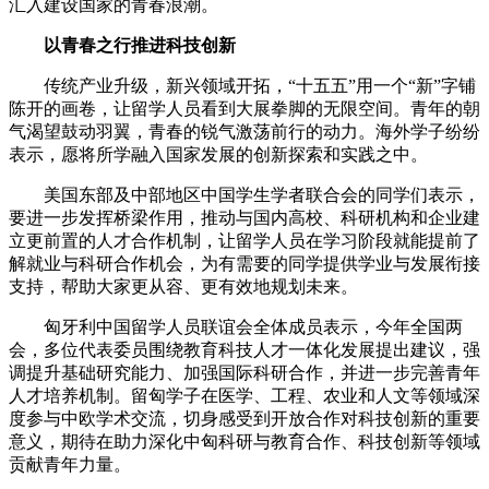
汇入建设国家的青春浪潮。
以青春之行推进科技创新
传统产业升级，新兴领域开拓，“十五五”用一个“新”字铺
陈开的画卷，让留学人员看到大展拳脚的无限空间。青年的朝
气渴望鼓动羽翼，青春的锐气激荡前行的动力。海外学子纷纷
表示，愿将所学融入国家发展的创新探索和实践之中。
美国东部及中部地区中国学生学者联合会的同学们表示，
要进一步发挥桥梁作用，推动与国内高校、科研机构和企业建
立更前置的人才合作机制，让留学人员在学习阶段就能提前了
解就业与科研合作机会，为有需要的同学提供学业与发展衔接
支持，帮助大家更从容、更有效地规划未来。
匈牙利中国留学人员联谊会全体成员表示，今年全国两
会，多位代表委员围绕教育科技人才一体化发展提出建议，强
调提升基础研究能力、加强国际科研合作，并进一步完善青年
人才培养机制。留匈学子在医学、工程、农业和人文等领域深
度参与中欧学术交流，切身感受到开放合作对科技创新的重要
意义，期待在助力深化中匈科研与教育合作、科技创新等领域
贡献青年力量。