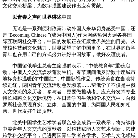
文化交流桥梁，为数字强国建设作出应有贡献。
以青春之声向世界讲述中国
无论是一系列便利政策带动外国人来华切身感受中国，还
是“Becoming Chinese ”(成为中国人)作为网络热词火遍各类国
际互联网社交平台，中国的发展正在汇聚世界关注的目光。从
硬核科技到文化魅力，世界渴望了解中国更多，在世界的留学
青年也在用自己的方式努力讲好中国故事，做好友谊使者。
中国留俄学生总会主席强翀表示，“中俄教育年”重磅启
动，中俄人文交流焕发蓬勃生机。春节期间俄罗斯数十座城市
地标亮起温暖的“中国红”，中国影视作品、传统美食在当地持
续走红，两国青年交流活动愈发频繁……留俄学子不仅是中俄
人文交流的亲历者、参与者，更要做推动者。应充分发挥专业
特长和跨文化交际优势，在日常学习生活和学术交流中，向俄
罗斯社会展现真实、立体、全面的中国，为两国人民相知相
亲、世代友好作出贡献。
北美中国学生艺术学者联合总会成员一致表示，将持续作
中美青年人文交流的贡献者，以科技赋能人文艺术创新，搭建
跨学科交流平台，促进两国青年学者在学术、艺术与文化领域