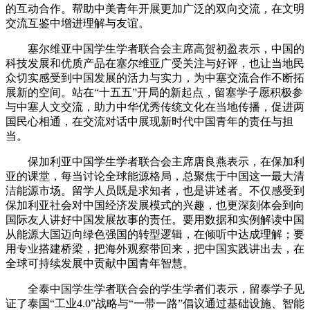
的互动合作。帮助中美青年开展更加广泛的双向交流，在文明
交流互鉴中增进理解与友谊。
塞尔维亚中国学生学者联合会主席高贺初盈表示，中国的
科技发展和优质产品在塞尔维亚广受关注与好评，也让当地民
众切实感受到中国发展的活力与实力，为中塞交流合作不断拓
展新的空间。站在“十五五”开局的新起点，留塞学子愿积极参
与中塞人文交流，助力中华优秀传统文化在当地传播，促进两
国民心相通，在交流对话中展现新时代中国青年的责任与担
当。
保加利亚中国学生学者联合会主席唐良燕表示，在保加利
亚的课堂，每当讨论全球能源格局，总聚焦于中国这一最大清
洁能源市场。留学人员既是求知者，也是讲述者。不仅感受到
保加利亚社会对中国经济发展模式的兴趣，也更深刻体会到向
国际友人讲好中国发展故事的责任。要用数据和实例解读中国
从能源大国迈向绿色强国的转型逻辑，在倾听中达成理解；要
用专业搭建桥梁，把海外观察带回来，把中国实践讲出去，在
全球可持续发展中贡献中国青年智慧。
全泰中国学生学者联合会的学生学者们表示，留泰学子见
证了泰国“工业4.0”战略与“一带一路”倡议通过基础设施、智能