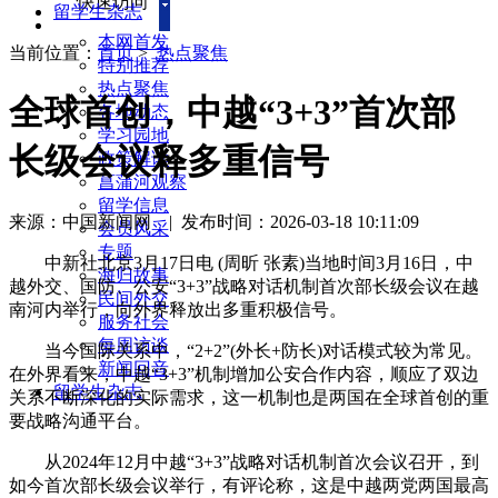
快速访问
留学生杂志
本网首发
当前位置：
首页
>
热点聚焦
特别推荐
热点聚焦
全球首创，中越“3+3”首次部
各地动态
学习园地
长级会议释多重信号
政策解读
菖蒲河观察
留学信息
来源：中国新闻网
|
发布时间：2026-03-18 10:11:09
会员风采
专题
中新社北京3月17日电 (周昕 张素)当地时间3月16日，中
海归故事
越外交、国防、公安“3+3”战略对话机制首次部长级会议在越
民间外交
南河内举行，向外界释放出多重积极信号。
服务社会
每周访谈
当今国际关系中，“2+2”(外长+防长)对话模式较为常见。
新闻回音
在外界看来，中越“3+3”机制增加公安合作内容，顺应了双边
留学生杂志
关系不断深化的实际需求，这一机制也是两国在全球首创的重
要战略沟通平台。
从2024年12月中越“3+3”战略对话机制首次会议召开，到
如今首次部长级会议举行，有评论称，这是中越两党两国最高