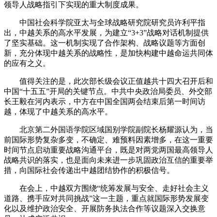
领导人战略指引下实现的重大制度成果。
中国社会科学院亚太与全球战略研究院研究员许利平指
出，中越关系的高水平发展，为建立“3+3”战略对话机制提供
了坚实基础。这一机制实现了合作架构、战略议题等方面创
新，充分体现中越关系的战略性，是加快构建中越命运共同体
的应有之义。
值得关注的是，此次部长级会议正值越共十四大召开后和
中国“十五五”开局的关键节点。中共中央政治局委员、外交部
长王毅在河内表示，中方在中国全国两会结束后第一时间访
越，体现了中越关系的高水平。
北京第二外国语学院区域国别学院副院长杨耀源认为，当
前国际形势复杂多变，不确定、难预料因素增多，在这一重要
时间节点启动重要战略沟通平台，既是对两党两国最高领导人
战略共识的落实，也是面向未来进一步巩固政治互信的重要举
措，向国际社会传递出中越团结协作的积极信号。
在会上，中越双方围绕“统筹发展与安全、走好社会主义
道路、携手应对共同挑战”这一主题，重点就国际形势发展变
化以及维护政治安全、开展防务执法合作等议题深入交换意