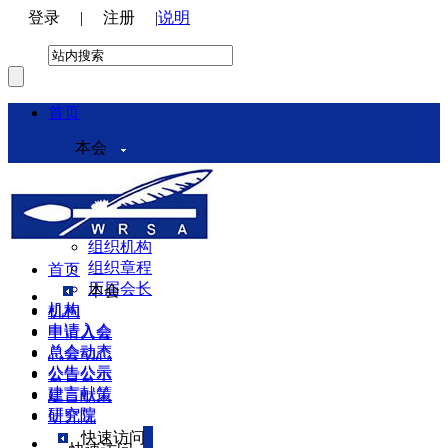
登录
|
注册
|
说明
首页
本会
本会介绍
领导机构
理事会
组织机构
组织章程
首页
历届会长
本会
机构
机构
申请入会
申请入会
总会动态
总会动态
公告公示
公告公示
建言献策
建言献策
研究院
研究院
快速访问