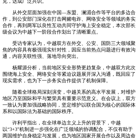
见，达成广泛共识。
从外交层面加强在中国—东盟、澜湄合作等平台的多边合
作，到公安部门深化在打击网赌电诈、网络安全等领域的务实
合作，再到两军以良性互动共同守护海上安全稳定，本次部长
级会议为中越下一阶段合作划出了清晰重点。
受访专家认为，中越双方在外交、公安、国防三大领域聚
焦的内容具有极强现实针对性，因应当前热点问题进行有效沟
通，内容关联性强、落地导向突出。
杨耀源分析，当前地区安全形势更趋复杂，中越双方此次
围绕海上安全、网络安全等紧迫议题展开深入沟通，既回应了
现实需求，也为下一步务实合作提供了机制保障。
随着全球格局深刻演变，中越关系的高水平发展，对维护
地区乃至国际和平与繁荣具有重要示范意义。在会议上，双方
一致认为要加强战略协同，坚定维护以联合国为核心的国际体
系和以国际法为基础的国际秩序。
许利平指出，在全球单边主义上升的背景下，中越
以“3+3”机制进一步强化在广泛领域的协调配合，不仅有助于
两国维护自身稳定与发展，也为地区国家开展合作以及周边命