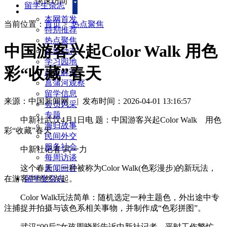
快速访问
留学生杂志
本网首发
当前位置：
首页
>
热点聚焦
特别推荐
热点聚焦
中国游客兴起Color Walk 用色
各地动态
学习园地
彩“收藏”春天
政策解读
菖蒲河观察
留学信息
来源：中国新闻网
|
发布时间：2026-04-01 13:16:57
会员风采
专题
中新社武汉4月1日电 题：中国游客兴起Color Walk 用色
海归故事
彩“收藏”春天
民间外交
服务社会
中新社记者 武一力
每周访谈
这个春天，一种被称为Color Walk(色彩漫步)的新玩法，
新闻回音
在游客中悄然兴起。
留学生杂志
Color Walk玩法简单：随机选定一种主题色，外出途中专
注捕捉并拍摄与该色系相关事物，并制作成“色彩拼图”。
武汉“00后”女孩周晓影告诉中新社记者，平时工作繁忙，