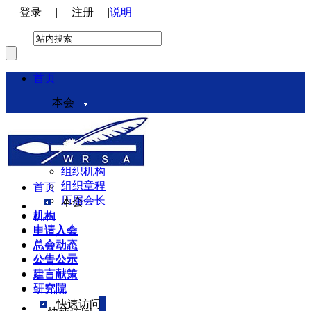
登录
|
注册
|
说明
首页
本会
本会介绍
领导机构
理事会
组织机构
组织章程
首页
历届会长
本会
机构
机构
申请入会
申请入会
总会动态
总会动态
公告公示
公告公示
建言献策
建言献策
研究院
研究院
快速访问