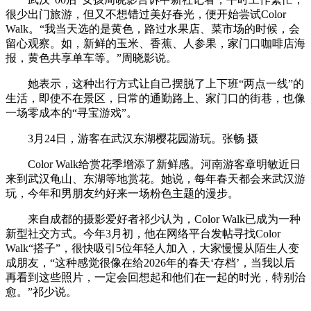
很少出门旅游，但又不想错过美好春光，便开始尝试Color
Walk。“我当天选的是黄色，路过水果店、菜市场的时候，会
留心观察。如，新鲜的玉米、香蕉、人参果，家门口咖啡店海
报，黄色共享单车等。”周晓影说。
她表示，这种出行方式让自己摆脱了上下班“两点一线”的
生活，即使不在景区，日常的通勤路上、家门口的街巷，也像
一场零成本的“寻宝游戏”。
3月24日，游客在武汉东湖樱花园游玩。张畅 摄
Color Walk给赏花季增添了新鲜感。河南游客章明敏近日
来到武汉龟山、东湖等地赏花。她说，每年春天都会来武汉游
玩，今年和男朋友约好来一场粉色主题的漫步。
来自成都的摄影爱好者祁少认为，Color Walk已成为一种
新型社交方式。今年3月初，他在网络平台发帖寻找Color
Walk“搭子”，很快吸引5位年轻人加入，大家慢慢从陌生人变
成朋友，“这种感觉很像在给2026年的春天‘存档’，当我以后
再看到这些照片，一定会回想起和他们在一起的时光，特别治
愈。”祁少说。