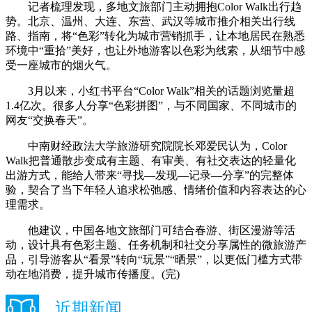
记者梳理发现，多地文旅部门主动拥抱Color Walk出行趋
势。北京、温州、大连、东营、武汉等城市推介相关出行线
路、指南，将“色彩”转化为城市营销抓手，让本地居民在熟悉
环境中“重拾”美好，也让外地游客以色彩为线索，从细节中感
受一座城市的烟火气。
3月以来，小红书平台“Color Walk”相关的话题浏览量超
1.4亿次。很多人分享“色彩拼图”，与不同国家、不同城市的
网友“交换春天”。
中南财经政法大学旅游研究院院长邓爱民认为，Color
Walk把普通散步变成有主题、有审美、有社交表达的轻量化
出游方式，能给人带来“寻找—发现—记录—分享”的完整体
验，契合了当下年轻人追求松弛感、情绪价值和内容表达的心
理需求。
他建议，中国各地文旅部门可结合春游、街区漫游等活
动，设计具有色彩主题、任务机制和社交分享属性的微旅游产
品，引导游客从“看景”转向“玩景”“晒景”，以更低门槛方式带
动在地消费，提升城市传播度。(完)