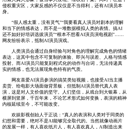
侵权重灾区，大家反感的不仅仅是不当得利，还有AI演员本
身。
“假人感太重，没有灵气”“我要看真人演员对剧本的理解
和当下的情感表达，而不是一堆数据模拟人类的表情。搞AI
还不如好好培训选拔演员”“根本不想看AI演员演电视剧”……
网友纷纷表示，抵制AI演员演戏。
人类演员会通过自身经验与对角色的理解完成角色的情绪
表达，这其中包含不可复制的体验、即兴与误差、人格与情感
投射。而AI演员只能复刻程式化的动作与台词，无法传递真
实的情感，也无法展现角色特有的气质。
网友喜爱AI演员参演的搞笑类短视频，也接受AI当主播
卖货、给电影大场面做背景板，但抵制AI演员替代真人表
演，这是对人文价值的坚守。人们坚信，从戏台到大银幕，从
横屏到竖屏，千百年来，不论艺术形式如何变换，表演的精神
内核延续至今，不可能改变。
欢娱影视创始人于正说：“真人的表演和人类对于同类的
幻想和需要，绝对不是AI能够完全取代的。当然就像动画片
的发展一样，有人喜欢纸片人，有人喜欢真人，AI制造出来