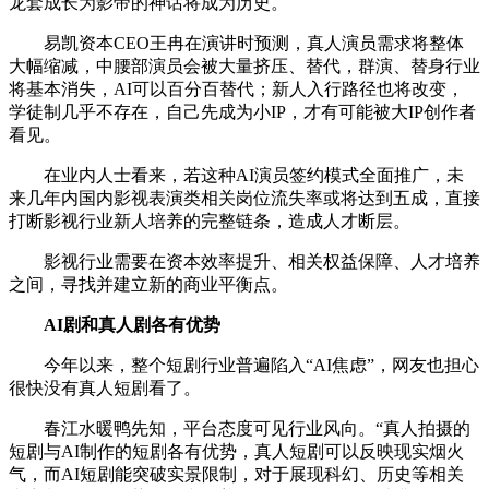
龙套成长为影帝的神话将成为历史。
易凯资本CEO王冉在演讲时预测，真人演员需求将整体
大幅缩减，中腰部演员会被大量挤压、替代，群演、替身行业
将基本消失，AI可以百分百替代；新人入行路径也将改变，
学徒制几乎不存在，自己先成为小IP，才有可能被大IP创作者
看见。
在业内人士看来，若这种AI演员签约模式全面推广，未
来几年内国内影视表演类相关岗位流失率或将达到五成，直接
打断影视行业新人培养的完整链条，造成人才断层。
影视行业需要在资本效率提升、相关权益保障、人才培养
之间，寻找并建立新的商业平衡点。
AI剧和真人剧各有优势
今年以来，整个短剧行业普遍陷入“AI焦虑”，网友也担心
很快没有真人短剧看了。
春江水暖鸭先知，平台态度可见行业风向。“真人拍摄的
短剧与AI制作的短剧各有优势，真人短剧可以反映现实烟火
气，而AI短剧能突破实景限制，对于展现科幻、历史等相关