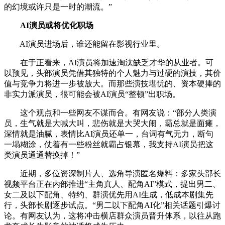
的幻境或许只是一时的潮流。”
AI演员或将优化职场
AI演员进场后，谁还能留在影视行业里。
在于正看来，AI演员将加速淘汰缺乏才华的从业者。可
以预见，头部演员凭借其独特的个人魅力与过硬的演技，其价
值与竞争力将进一步被放大。而那些演技堪忧的、资本硬捧的
非实力派演员，很可能会被AI演员“整顿”出职场。
这个观点和一些网友不谋而合。有网友说：“部分人类演
员，生气就是大喊大叫，悲伤就是大哭大闹，霸总就是面瘫，
深情就是油腻，表情比AI演员还单一，台词有气无力，断句
一塌糊涂，仗着有一些粉丝就霸占银幕，我支持AI演员把这
类演员通通替换掉！”
近期，多位资深制片人、选角导演匿名爆料：多家头部长
视频平台正在内部推进“主角真人、配角AI”模式，提出男二、
女二及以下配角、特约、群演优先用AI生成，低成本剧集先
行，头部长剧逐步试点。“男二以下配角AI化”相关话题引爆讨
论。有网友认为，这将冲击横店群众演员晋升体系，以往从跑