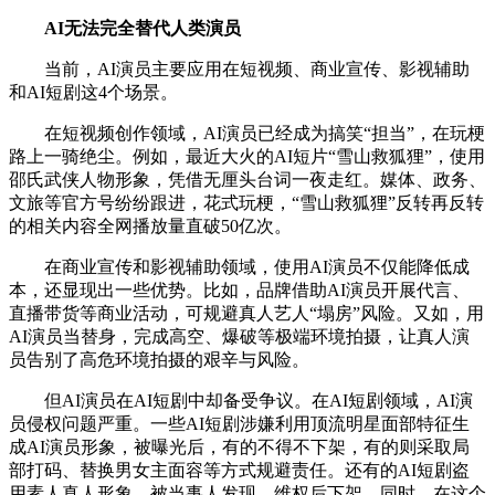
AI无法完全替代人类演员
当前，AI演员主要应用在短视频、商业宣传、影视辅助
和AI短剧这4个场景。
在短视频创作领域，AI演员已经成为搞笑“担当”，在玩梗
路上一骑绝尘。例如，最近大火的AI短片“雪山救狐狸”，使用
邵氏武侠人物形象，凭借无厘头台词一夜走红。媒体、政务、
文旅等官方号纷纷跟进，花式玩梗，“雪山救狐狸”反转再反转
的相关内容全网播放量直破50亿次。
在商业宣传和影视辅助领域，使用AI演员不仅能降低成
本，还显现出一些优势。比如，品牌借助AI演员开展代言、
直播带货等商业活动，可规避真人艺人“塌房”风险。又如，用
AI演员当替身，完成高空、爆破等极端环境拍摄，让真人演
员告别了高危环境拍摄的艰辛与风险。
但AI演员在AI短剧中却备受争议。在AI短剧领域，AI演
员侵权问题严重。一些AI短剧涉嫌利用顶流明星面部特征生
成AI演员形象，被曝光后，有的不得不下架，有的则采取局
部打码、替换男女主面容等方式规避责任。还有的AI短剧盗
用素人真人形象，被当事人发现、维权后下架。同时，在这个