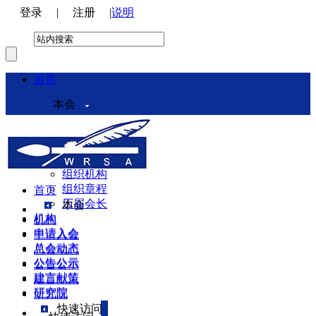
登录
|
注册
|
说明
首页
本会
本会介绍
领导机构
理事会
组织机构
组织章程
首页
历届会长
本会
机构
机构
申请入会
申请入会
总会动态
总会动态
公告公示
公告公示
建言献策
建言献策
研究院
研究院
快速访问