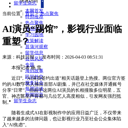
快速访问
留学生杂志
本网首发
当前位置：
首页
>
热点聚焦
特别推荐
热点聚焦
AI演员“踢馆”，影视行业面临
各地动态
学习园地
重塑？
政策解读
菖蒲河观察
留学信息
来源：科技日报
|
发布时间：2026-04-03 08:51:31
会员风采
专题
本报记者 杨 雪
海归故事
民间外交
近日，“AI演员签约出道”相关话题登上热搜。两位官方签
服务社会
约的AI数字艺人推出首部AI剧集，并已在社交媒体开通账号
每周访谈
分享“日常”。但由于这两位AI演员的长相撞脸多位明星，五
新闻回音
官、神态甚至声音都与几位艺人高度相似，引发网友强烈抵
留学生杂志
制。
随着生成式AI在影视制作中的应用日益广泛，不仅带来
了越来越多的法律问题，也让影视行业乃至社会公众集体陷
入“AI焦虑”。