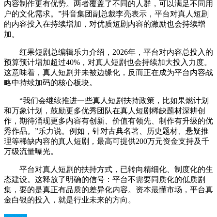
内容制作更有优势。两者覆盖了不同的人群，可以满足不同用
户的文化需求。”抖音集团副总裁李亮表示，平台对真人短剧
的内容投入在持续增加，对优质短剧内容的激励也会持续增
加。
红果短剧总编辑乐力介绍，2026年，平台对内容总投入的
预算预计增加超过40%，对真人短剧也会持续加大投入力度。
这意味着，真人短剧并未被边缘化，反而正在成为平台内容战
略中持续加码的核心板块。
“我们会继续推进一些真人短剧扶持政策，比如果燃计划
和万象计划，鼓励更多优秀团队在真人短剧稀缺题材深耕创
作，期待涌现更多内容有创新、价值有领先、制作有升级的优
秀作品。”乐力说。例如，针对古典名著、历史题材、悬疑推
理等稀缺内容的真人短剧，最高可提供200万元资金支持及千
万级流量曝光。
平台对真人短剧的扶持方式，已转向精细化、制度化的生
态建设。这释放了明确的信号：平台不需要同质化的低质剧
集，要的是真正有品质的差异化内容。资本最懂市场，平台真
金白银的投入，就是行业未来的方向。