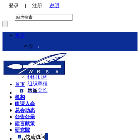
登录
|
注册
|
说明
首页
本会
本会介绍
领导机构
理事会
组织机构
组织章程
首页
历届会长
本会
机构
机构
申请入会
申请入会
总会动态
总会动态
公告公示
公告公示
建言献策
建言献策
研究院
研究院
快速访问