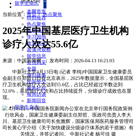
快速访问
留学生杂志
本网首发
当前位置：
首页
>
热点聚焦
特别推荐
热点聚焦
2025年中国基层医疗卫生机构
各地动态
学习园地
诊疗人次达55.6亿
政策解读
菖蒲河观察
留学信息
来源：中国新闻网
|
发布时间：2026-04-13 16:21:03
会员风采
专题
中新社北京4月13日电 (记者 李纯)中国国家卫生健康委员
海归故事
会副主任郑哲13日在北京表示，2025年数据显示，全国基层医
民间外交
疗卫生机构诊疗人次达到55.6亿，占比已经超过半数达到
服务社会
52.6%，基层诊疗人次和占比持续提升，分级诊疗成效也在显
每周访谈
现。
新闻回音
留学生杂志