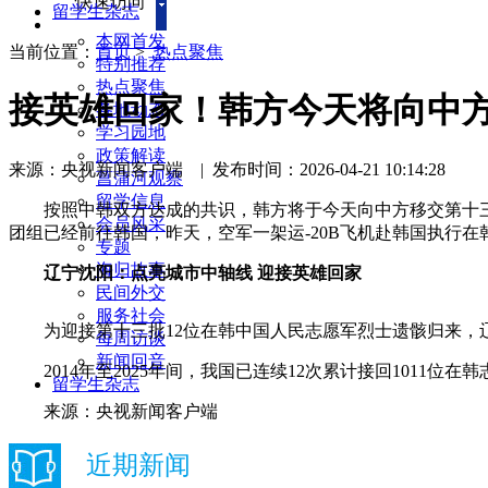
快速访问
留学生杂志
本网首发
当前位置：
首页
>
热点聚焦
特别推荐
热点聚焦
接英雄回家！韩方今天将向中方
各地动态
学习园地
政策解读
来源：央视新闻客户端
|
发布时间：2026-04-21 10:14:28
菖蒲河观察
留学信息
按照中韩双方达成的共识，韩方将于今天向中方移交第十三批
会员风采
团组已经前往韩国，昨天，空军一架运-20B飞机赴韩国执行在
专题
海归故事
辽宁沈阳：点亮城市中轴线 迎接英雄回家
民间外交
服务社会
为迎接第十三批12位在韩中国人民志愿军烈士遗骸归来，辽
每周访谈
新闻回音
2014年至2025年间，我国已连续12次累计接回1011
留学生杂志
来源：央视新闻客户端