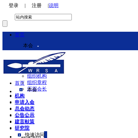
登录
|
注册
|
说明
首页
本会
本会介绍
领导机构
理事会
组织机构
组织章程
首页
历届会长
本会
机构
机构
申请入会
申请入会
总会动态
总会动态
公告公示
公告公示
建言献策
建言献策
研究院
研究院
快速访问