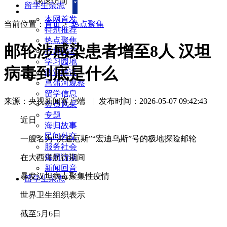
快速访问
留学生杂志
本网首发
当前位置：
首页
>
热点聚焦
特别推荐
热点聚焦
邮轮涉感染患者增至8人 汉坦
各地动态
学习园地
病毒到底是什么
政策解读
菖蒲河观察
留学信息
来源：央视新闻客户端
|
发布时间：2026-05-07 09:42:43
会员风采
专题
近日
海归故事
民间外交
一艘名为“洪迪厄斯”“宏迪乌斯”号的极地探险邮轮
服务社会
在大西洋航行期间
每周访谈
新闻回音
暴发汉坦病毒聚集性疫情
留学生杂志
世界卫生组织表示
截至5月6日