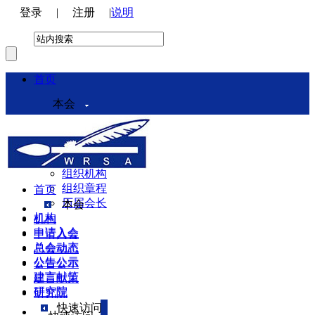
登录
|
注册
|
说明
首页
本会
本会介绍
领导机构
理事会
组织机构
组织章程
首页
历届会长
本会
机构
机构
申请入会
申请入会
总会动态
总会动态
公告公示
公告公示
建言献策
建言献策
研究院
研究院
快速访问