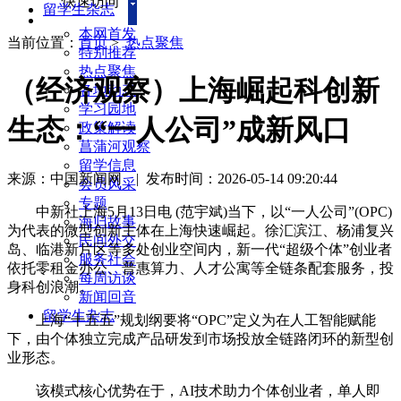
快速访问
留学生杂志
本网首发
当前位置：
首页
>
热点聚焦
特别推荐
热点聚焦
（经济观察）上海崛起科创新
各地动态
学习园地
生态：“一人公司”成新风口
政策解读
菖蒲河观察
留学信息
来源：中国新闻网
|
发布时间：2026-05-14 09:20:44
会员风采
专题
中新社上海5月13日电 (范宇斌)当下，以“一人公司”(OPC)
海归故事
为代表的微型创新主体在上海快速崛起。徐汇滨江、杨浦复兴
民间外交
岛、临港新片区等多处创业空间内，新一代“超级个体”创业者
服务社会
依托零租金办公、普惠算力、人才公寓等全链条配套服务，投
每周访谈
身科创浪潮。
新闻回音
留学生杂志
上海“十五五”规划纲要将“OPC”定义为在人工智能赋能
下，由个体独立完成产品研发到市场投放全链路闭环的新型创
业形态。
该模式核心优势在于，AI技术助力个体创业者，单人即