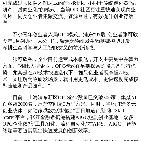
可完成过去团队才能达成的商业闭环。不同于传统孵化器“先
研产、后商业化”的模式，当前OPC社区更注重快速实现商业
闭环，同类创业者集聚交流、资源互通，有效提升创业存活
率。
不少青年创业者入局OPC模式。浦东“95后”创业者张可欣
今年1月创办“一人公司”，聚焦药物研发生物基础模型开发，
深耕生命科学与人工智能交叉的前沿领域。
张可欣称，企业目前运营成本极低，开支主要集中在算力
方面。“相比大型企业，OPC模式在早期探索阶段具备独特优
势。尤其是在AI技术快速迭代下，如果创业者既掌握AI技
术，又理解药物研发场景，就可用更低成本、更快速度完成模
型验证和产品迭代。”
目前，上海浦东新区OPC企业数量已突破300家，集聚AI
创客超2000名，运营空间超3万平方米。同时，当地打造多元
创业载体，如陆家嘴数智港推出“百日加速计划”和“Skill
Store”平台，张江金融数据港搭建AIGC短剧创业基地，众多
OPC企业依托“工具AI化、流程自动化”在AI4S、AIGC、智能
终端等赛道展现出快速发展的创新效率。