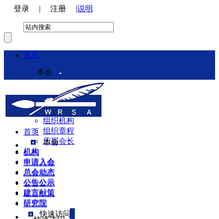
登录
|
注册
|
说明
首页
本会
本会介绍
领导机构
理事会
组织机构
组织章程
首页
历届会长
本会
机构
机构
申请入会
申请入会
总会动态
总会动态
公告公示
公告公示
建言献策
建言献策
研究院
研究院
快速访问