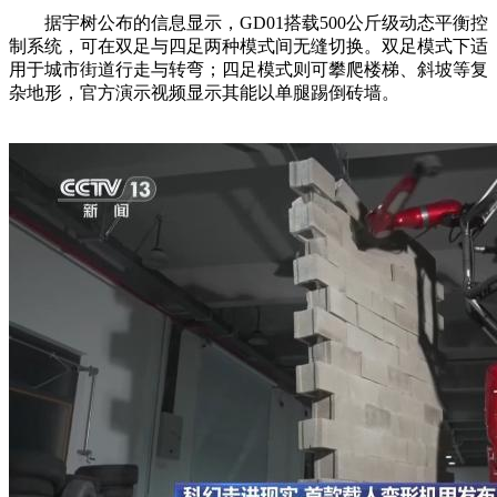
据宇树公布的信息显示，GD01搭载500公斤级动态平衡控
制系统，可在双足与四足两种模式间无缝切换。双足模式下适
用于城市街道行走与转弯；四足模式则可攀爬楼梯、斜坡等复
杂地形，官方演示视频显示其能以单腿踢倒砖墙。