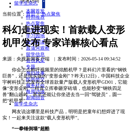
快速访问
留学生杂志
本网首发
当前位置：
首页
>
热点聚焦
特别推荐
热点聚焦
科幻走进现实！首款载人变形
各地动态
学习园地
机甲发布 专家详解核心看点
政策解读
菖蒲河观察
留学信息
来源：央视新闻客户端
|
发布时间：2026-05-14 09:34:52
会员风采
专题
你会怎么称呼视频里的炫酷机甲？是科幻片里看的“钢铁
海归故事
巨兽”，还是现实版的“变形金刚”？昨天(12日)，中国科技企业
民间外交
宇树科技正式发布全球首款量产版载人变形机甲GD01，它能
服务社会
像“变形金刚”一样直立挥拳砸穿砖墙，也能秒变“钢铁四足
每周访谈
兽”翻山越岭，甚至还能让你坐进去当一回“驾驶员”，圆一
新闻回音
把“机甲梦”。
留学生杂志
网友说这哪里是科技产品，明明是把童年幻想焊进了现
实！一起来关注这款“载人变形机甲”。
“一拳锤倒墙”超酷