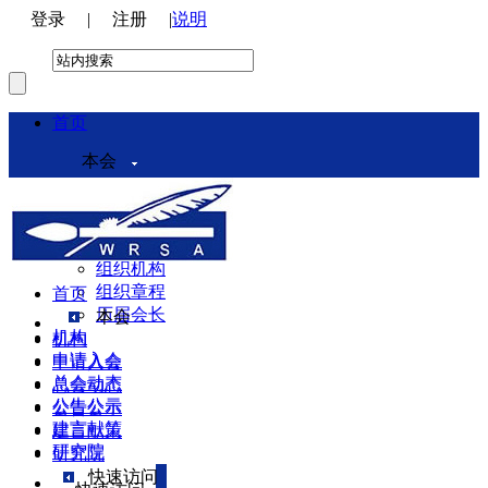
登录
|
注册
|
说明
首页
本会
本会介绍
领导机构
理事会
组织机构
组织章程
首页
历届会长
本会
机构
机构
申请入会
申请入会
总会动态
总会动态
公告公示
公告公示
建言献策
建言献策
研究院
研究院
快速访问