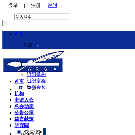
登录
|
注册
|
说明
首页
本会
本会介绍
领导机构
理事会
组织机构
组织章程
首页
历届会长
本会
机构
机构
申请入会
申请入会
总会动态
总会动态
公告公示
公告公示
建言献策
建言献策
研究院
研究院
快速访问