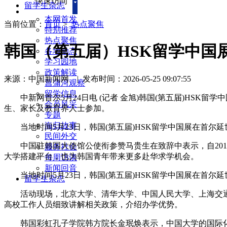
快速访问
留学生杂志
本网首发
当前位置：
首页
>
热点聚焦
特别推荐
热点聚焦
韩国（第五届）HSK留学中国
各地动态
学习园地
政策解读
来源：中国新闻网
|
发布时间：2026-05-25 09:07:55
菖蒲河观察
留学信息
中新网首尔5月24日电 (记者 金旭)韩国(第五届)HSK
会员风采
生、家长及教育界人士参加。
专题
海归故事
当地时间5月23日，韩国(第五届)HSK留学中国展在首尔
民间外交
中国驻韩国大使馆公使衔参赞马贵生在致辞中表示，自201
服务社会
大学搭建平台，也为韩国青年带来更多赴华求学机会。
每周访谈
新闻回音
当地时间5月23日，韩国(第五届)HSK留学中国展在首
留学生杂志
活动现场，北京大学、清华大学、中国人民大学、上海交通大
高校工作人员细致讲解相关政策，介绍办学优势。
韩国彩虹孔子学院韩方院长金珉焕表示，中国大学的国际化