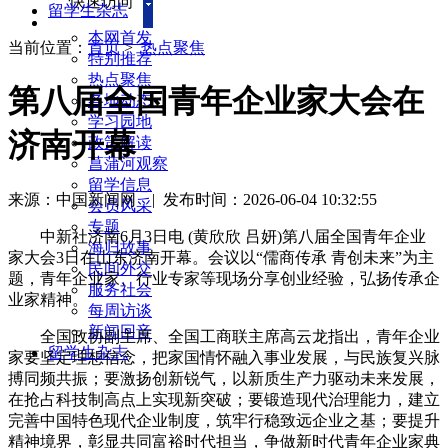
快速访问
留学生杂志
本网首发
当前位置：
首页
>
热点聚焦
特别推荐
热点聚焦
第八届全国青年企业家大会在
各地动态
学习园地
济南开幕
政策解读
菖蒲河观察
留学信息
来源：中国新闻网
|
发布时间：2026-06-04 10:32:55
会员风采
专题
中新社济南6月3日电 (黄欣欣 吕妍)第八届全国青年企业
海归故事
家大会3日在山东济南开幕。会议以“儒商传承 青创未来”为主
民间外交
题，青年企业家、行业专家等现场分享创业经验，弘扬传承企
服务社会
业家精神。
每周访谈
新闻回音
全国政协副主席、全国工商联主席高云龙指出，青年企业
留学生杂志
家要坚定理想信念，把家国情怀融入事业发展，与民族复兴脉
搏同频共振；要激扬创新锐气，以新质生产力驱动未来发展，
在抢占科技制高点上实现新突破；要锻造现代治理能力，建立
完善中国特色现代企业制度，筑牢行稳致远企业之基；要提升
精神境界，彰显共同富裕时代担当，争做新时代青年企业家典