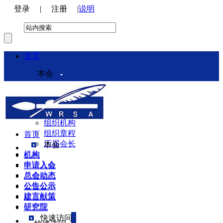
登录
|
注册
|
说明
首页
本会
本会介绍
领导机构
理事会
组织机构
组织章程
首页
历届会长
本会
机构
机构
申请入会
申请入会
总会动态
总会动态
公告公示
公告公示
建言献策
建言献策
研究院
研究院
快速访问