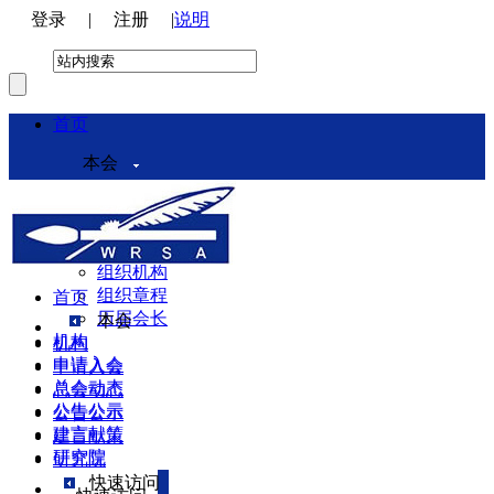
登录
|
注册
|
说明
首页
本会
本会介绍
领导机构
理事会
组织机构
组织章程
首页
历届会长
本会
机构
机构
申请入会
申请入会
总会动态
总会动态
公告公示
公告公示
建言献策
建言献策
研究院
研究院
快速访问