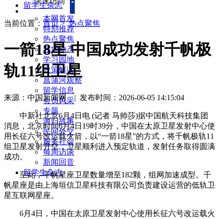
快速访问
留学生杂志
本网首发
当前位置：
首页
>
热点聚焦
特别推荐
热点聚焦
一箭18星 中国成功发射千帆极
各地动态
学习园地
轨11组卫星
政策解读
菖蒲河观察
留学信息
来源：中国新闻网
|
发布时间：2026-06-05 14:15:04
会员风采
专题
中新社北京6月4日电 (记者 马帅莎)据中国航天科技集团
海归故事
消息，北京时间6月4日19时39分，中国在太原卫星发射中心使
民间外交
用长征六号改运载火箭，以“一箭18星”的方式，将千帆极轨11
服务社会
组卫星发射升空，卫星顺利进入预定轨道，发射任务取得圆满
每周访谈
成功。
新闻回音
留学生杂志
至此，千帆星座卫星数量增至182颗，组网加速成型。千
帆星座是由上海垣信卫星科技有限公司负责建设运营的低轨卫
星互联网星座。
6月4日，中国在太原卫星发射中心使用长征六号改运载火