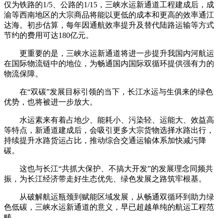
仅为铁路的1/5、公路的1/15，三峡水运新通道工程建成后，成
渝等西南地区的大宗商品将能以更低的成本和更高的效率通江
达海。初步估算，每年因通航效率提升及替代陆路运输等方式
节约的费用可达180亿元。
更重要的是，三峡水运新通道将进一步提升我国内河航运
在国际物流链中的地位，为畅通国内国际双循环提供强有力的
物流保障。
在“双碳”发展目标引领的当下，长江水运与生俱来的绿色
优势，也将被进一步放大。
水运素来有着占地少、能耗小、污染轻、运能大、效益高
等特点，新通道建成后，会吸引更多大宗货物选择水路出行，
持续提升水路货运占比，推动综合交通运输体系加快减污降
碳。
这也与长江“共抓大保护、不搞大开发”的发展理念同频共
振，为长江经济带走好生态优先、绿色发展之路筑牢根基。
从破解航运瓶颈到赋能区域发展，从畅通双循环到助力绿
色低碳，三峡水运新通道的意义，早已超越单纯的航运工程范
畴。