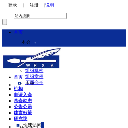
登录
|
注册
|
说明
首页
本会
本会介绍
领导机构
理事会
组织机构
组织章程
首页
历届会长
本会
机构
机构
申请入会
申请入会
总会动态
总会动态
公告公示
公告公示
建言献策
建言献策
研究院
研究院
快速访问