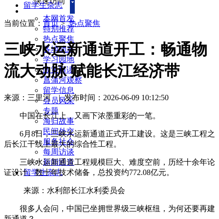
快速访问
留学生杂志
本网首发
当前位置：
首页
>
热点聚焦
特别推荐
热点聚焦
三峡水运新通道开工：畅通物
各地动态
学习园地
流大动脉 赋能长江经济带
政策解读
菖蒲河观察
留学信息
来源：三里河
|
发布时间：2026-06-09 10:12:50
会员风采
专题
中国在长江上，又画下浓墨重彩的一笔。
海归故事
民间外交
6月8日，三峡水运新通道正式开工建设。这是三峡工程之
服务社会
后长江干线上最大的综合性工程。
每周访谈
三峡水运新通道工程规模巨大、难度空前，历经十余年论
新闻回音
证设计、数十年技术储备，总投资约772.08亿元。
留学生杂志
来源：水利部长江水利委员会
很多人会问，中国已坐拥世界级三峡枢纽，为何还要再建
新通道？