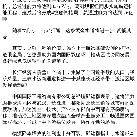
机，总通过能力将达到3.36亿吨。葛洲坝枢纽同步实施航运扩
能工程，建成后将形成4线船闸格局，总通过能力将达到3.6亿
吨。
随着“堵点、卡点”打通，这条黄金水道将进一步“货畅其
流”。
其实，这项工程的价值，远不止于航运基础设施的扩容。
放眼全局，它更是助力国内国际双循环、推动区域协同发展、
践行绿色低碳转型的关键落子。
长江经济带覆盖11个省市，集聚了全国近半数的人口与经
济总量。三峡水运新通道将进一步赋能长江经济带，激活区域
发展新动能。
中国国际工程咨询有限公司总经理郭铭群表示，这将强力
助推成渝地区与武汉、长株潭、鄱阳湖及长三角等城市群的深
度联动，加速资金、技术、产业从东部向中西部有序梯度转
移，推动沿江地区更深层次融入全球产业链分工，畅通国内国
际双循环，形成上中下游错位发展、协作互动的格局。
物流降本增效的红利也十分可观。郭铭群指出，水运成本