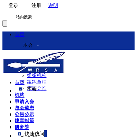
登录
|
注册
|
说明
首页
本会
本会介绍
领导机构
理事会
组织机构
组织章程
首页
历届会长
本会
机构
机构
申请入会
申请入会
总会动态
总会动态
公告公示
公告公示
建言献策
建言献策
研究院
研究院
快速访问