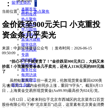
快速访问
留学生杂志
本网首发
当前位置：
首页
>
热点聚焦
特别推荐
热点聚焦
金价跌至900元关口 小克重投
各地动态
学习园地
资金条几乎卖光
政策解读
菖蒲河观察
留学信息
来源：中新经纬微信公众号
|
发布时间：2026-06-15
会员风采
09:50:09
专题
海归故事
“担心不下手就更贵了！”金价跌至900元关口，大妈又来
民间外交
抄底！小克重投资金条几乎卖光，还有人1136元买的889元抛
服务社会
了
每周访谈
新闻回音
虽然短暂失守，但一夜之间，伦敦现货黄金重回4200美
留学生杂志
元/盎司关口，国内金价同步上涨，重回“9字头”。截至6月13
日，上海黄金交易所现货黄金(Au99.99)最高价为924元/克。
6月12日，记者来到位于北京市西城区的北京菜市口百货
股份有限公司(下称“北京菜百”)总店，这里素有北京黄金消费