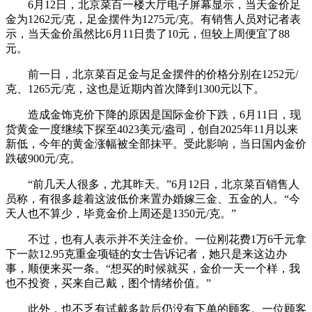
6月12日，北京菜百一楼大厅电子屏幕显示，当天金价足
金为1262元/克，足金摆件为1275元/克。有销售人员对记者表
示，当天金价虽然比6月11日贵了10元，但较上周便宜了88
元。
前一日，北京菜百足金与足金摆件的价格分别在1252元/
克、1265元/克，这也是近期内首次降到1300元以下。
造成金饰克价下降的原因是国际金价下跌，6月11日，现
货黄金一度继续下探至4023美元/盎司，创自2025年11月以来
新低，今年的黄金涨幅被全部抹平。受此影响，当日国内金价
跌破900元/克。
“前几天人很多，尤其昨天。”6月12日，北京菜百销售人
员称，有很多趁着这波低价来置办婚嫁三金、五金的人。“今
天人也不算少，毕竟金价上周还是1350元/克。”
不过，也有人表示并不关注金价。一位刚花费1万6千元拿
下一款12.95克重金项链的女士告诉记者，她只是来这边办
事，顺便来买一条。“想买的时候就买，金价一天一个样，我
也不投资，买来自己戴，图个情绪价值。”
此外，也不乏有试戴多款后仍没有下单的顾客。一位顾客