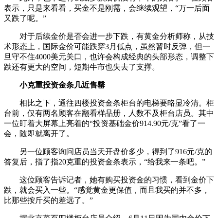
表示，只是来看看，买金不是刚需，会继续观望，“万一后面
又跌了呢。”
对于后续金价是否会进一步下跌，有黄金分析师称，从技
术形态上，国际金价可能跌穿3月低点，虽然暂时反弹，但一
旦守不住4000美元关口，也许会构成经典的头部形态，调整下
跌还有更大的空间，短期牛市也失去了支撑。
小克重投资金条几近售罄
相比之下，通往四楼投资金条柜台的电梯要略显冷清。柜
台前，仅有两名顾客在翻看样品册，人数不及柜台店员。其中
一位盯着大屏幕上亮着的“投资基础金价914.90元/克”看了一
会，随即就离开了。
另一位顾客询问店员当天开盘价多少，得到了916元/克的
答复后，指了指20克重的投资金条表示，“给我来一条吧。”
这位顾客告诉记者，她有购买投资金的习惯，看到金价下
跌，就会买入一些。“感觉黄金更保值，而且我买的并不多，
比那些按斤买的差远了。”