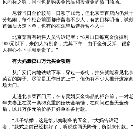
风向标之称，同时也是购买金饰品和投资金的热门商场。
尽管当日金价较前一日涨了10元，但北京菜百店内仍然十
分热闹，每个柜台前面都停留着不少人，有的目标明确，试戴
首饰后火速下单，也有的在观望后选择暂不入手。
北京菜百有销售人员告诉记者：“6月11日每克金价掉到
900元以下，来的人特别多，尤其下午，由于金价反弹，很多
人担心不下手就更贵了。”
有大妈豪掷11万元买金项链
从广安门内地铁站下车，穿过一条街，抬头就能看见北京
菜百的牌子。尽管是工作日的上午，但仍有不少人推开这家商
场大门。
走进北京菜百门店，在专卖婚庆金饰品的柜台前，一对老
年夫妻正在买一条88克重的婚庆金项链，在询问过当天金价
后，以11万多元的价格开好单准备付款。
“儿子结婚，这是给儿媳制备的五金。”大妈告诉记
者，“款式之前已经挑好了，听说这两天降价，所以来付款。”