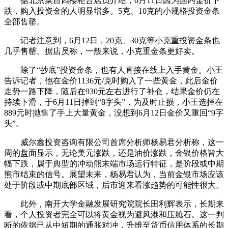
据北京菜百四楼柜台店员介绍，6月11日因为国内金价下
跌，购入投资金的人明显增多。5克、10克的小规格投资金条
全部售罄。
记者注意到，6月12日，20克、30克等小克重投资金条也
几乎售罄。据店员称，一般来说，小克重金条更好卖。
除了“抄底”投资金条，也有人直接在线上入手黄金。小王
告诉记者，他在金价1136元/克时购入了一些黄金，此后金价
走势一路下降，随后在930元左右进行了补仓，结果金价仍在
持续下滑，于6月11日掉到“8字头”，为及时止损，小王选择在
889元时抛售了手上大量黄金，没想到6月12日金价又重回“9字
头”。
威尔鑫投资咨询有限公司首席分析师杨易君分析称，这一
周的盘面显示，无论美元涨跌，还是油价涨跌，金银价格皆大
幅下跌，属于典型的冲动熊末端市场运行特征，是阶段或中期
熊市结束的信号。展望未来，杨易君认为，当前金银市场应该
处于阶段或中期底部区域，后市迎来看涨趋势的可能性很大。
此外，南开大学金融发展研究院院长田利辉表示，长期来
看，个人投资者完全可以将黄金视为避风港和压舱石。这一判
断的依据已从中短期的通胀对冲，升维至货币信用体系的长期