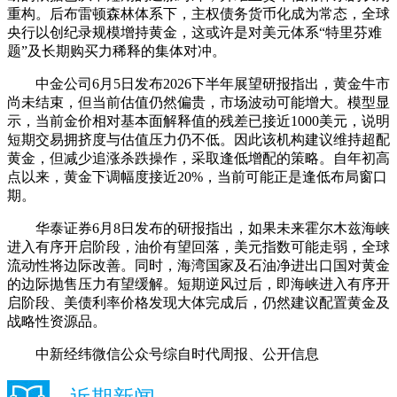
重构。后布雷顿森林体系下，主权债务货币化成为常态，全球
央行以创纪录规模增持黄金，这或许是对美元体系“特里芬难
题”及长期购买力稀释的集体对冲。
中金公司6月5日发布2026下半年展望研报指出，黄金牛市
尚未结束，但当前估值仍然偏贵，市场波动可能增大。模型显
示，当前金价相对基本面解释值的残差已接近1000美元，说明
短期交易拥挤度与估值压力仍不低。因此该机构建议维持超配
黄金，但减少追涨杀跌操作，采取逢低增配的策略。自年初高
点以来，黄金下调幅度接近20%，当前可能正是逢低布局窗口
期。
华泰证券6月8日发布的研报指出，如果未来霍尔木兹海峡
进入有序开启阶段，油价有望回落，美元指数可能走弱，全球
流动性将边际改善。同时，海湾国家及石油净进出口国对黄金
的边际抛售压力有望缓解。短期逆风过后，即海峡进入有序开
启阶段、美债利率价格发现大体完成后，仍然建议配置黄金及
战略性资源品。
中新经纬微信公众号综自时代周报、公开信息