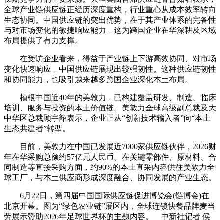
全球产业链供应链正经历深度重构，行业重心从成本效率转向
生态协同。中国供应链的突出优势，在于其产业体系的完备性
与对市场变化的敏捷响应能力，这为跨国企业在华深耕及区域
布局提供了有力支撑。
在受访企业看来，得益于产业链上下游高效协同、对市场
变化快速响应，中国供应链展现出较强韧性。这种供应链韧性
和协同能力，也吸引越来越多跨国企业深化本土布局。
植根中国近40年的美敦力，已构建覆盖研发、制造、临床
培训、服务与投资的本土价值链。美敦力全球高级副总裁及大
中华区总裁顾宇韶表示，企业正从“创新技术输入者”向“本土
生态共建者”转型。
目前，美敦力在中国已发展近7000家供应链伙伴，2026财
年在华采购总额约57亿元人民币。在关键零部件、原材料、合
同制造等直接采购方面，约90%的本土直采内容供往美敦力全
球工厂，与本土供应商形成深度融合、协同发展的产业生态。
6月22日，第四届中国国际供应链促进博览会(链博会)在
北京开幕。图为“绿色农业链”展区内，全球连锁快餐品牌麦当
劳展示赞助2026年足球世界杯的主题内容。 中新社记者 侯