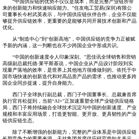
“中国供应链的优势不仅仅是成本，而是完整产业链所带
来的创新能力和快速响应能力。”住友电工贸易(深圳)有限公
司董事长今村武英表示，与中国供应链伙伴合作，企业不仅能
够提升供应链效率，更重要的是能够共同开展技术创新和产品
优化。
从“制造中心”到“创新高地”，中国供应链的竞争力正被赋
予新的内涵，这一判断也在不少跨国企业中形成共识。
“中国的创新速度令人印象深刻。”思佳讯全球销售和营销
高级副总裁托德·莱平斯基说，中国企业从产品设计阶段到实
现量产落地的效率，是世界上其他地方很难做到的。依托于中
国市场快速的创新迭代和对高品质产品的需求，也推动更多跨
国企业同步提速，提升自身能力。
西门子全球执行副总裁，西门子中国董事长、总裁兼首席
执行官肖松提到，当前“AI+”正加速重塑全球产业链供应链格
局，西门子将持续融合全球技术沉淀与中国的创新速度、产业
规模和丰富应用场景，打造更智能、更开放、更具韧性的产业
链供应链生态。
除了不断增强的创新能力，完整的产业体系是中国供应链
长期竞争力的重要来源。天丝集团首席供应链官曾知名表示，