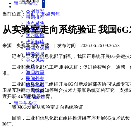
快速访问
留学生杂志
本网首发
当前位置：
首页
>
热点聚焦
特别推荐
热点聚焦
从实验室走向系统验证 我国6
各地动态
学习园地
政策解读
来源：央视新闻客户端
|
发布时间：2026-06-26 09:36:53
菖蒲河观察
留学信息
记者从工业和信息化部了解到，我国正系统开展6G关键技术
会员风采
专题
工业和信息化部总工程师 钟志红：促进通智融合、通感一体
海归故事
准。
民间外交
工业和信息化部已组织开展6G创新发展部省协同试点专项行动
服务社会
卫星互联网、无线感知等融合技术方案和系统架构研究，支撑6
每周访谈
宜开展6G应用场景培育。
新闻回音
留学生杂志
我国6G发展从实验室走向系统验证
目前，工业和信息化部正组织推进组有序开展6G技术试验，
验证。