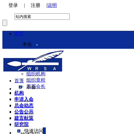
登录
|
注册
|
说明
首页
本会
本会介绍
领导机构
理事会
组织机构
组织章程
首页
历届会长
本会
机构
机构
申请入会
申请入会
总会动态
总会动态
公告公示
公告公示
建言献策
建言献策
研究院
研究院
快速访问