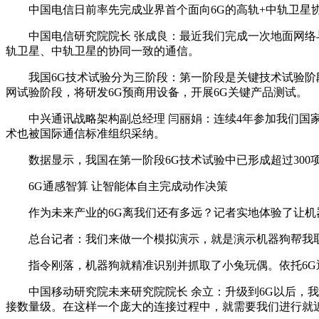
中国电信日前率先完成业界首个面向6G的高轨+中轨卫星协
中国电信研究院院长 张成良：最近我们完成一次地面网络与
轨卫星、中轨卫星的协同一致的通信。
我国6G技术试验分为三阶段：第一阶段是关键技术试验阶段
网试验阶段，将研发6G预商用设备，开展6G关键产品测试。
中兴通讯战略架构副总经理 闫丽娟：连续4年参加我们国家
术也被国际通信标准组织采纳。
数据显示，我国在第一阶段6G技术试验中已形成超过300项
6G通感智算 让智能体自主完成动作决策
作为未来产业的6G离我们还有多远？记者实地体验了让机器
总台记者：我们来做一个模拟演示，就是演示机器狗帮我取
指令刚落，机器狗就精准识别并抓取了小兔玩偶。依托6G通
中国移动研究院未来研究院院长 余立：升级到6G以后，我们
接数量级。在这样一个庞大的连接过程中，就需要我们进行就