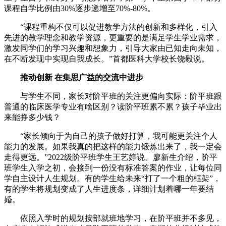
课程自学比例由30%逐步递增至70%-80%。
“课程重构不仅可以促进教学方法的创新和多样化，引入
先进的教学理念和教学资源，更重要的是满足学生学业需求，
激发同学们的学习兴趣和想象力，引导大家由已知走向未知，
在不断发现中实现自我成长。”首都医科大学校长饶毅说。
推动创新 在集思广益的交流中进步
与学生不同，家长对阶平班的关注更偏向实际：阶平班跟
普通的临床医学专业有啥区别？读阶平班累不累？孩子毕业出
来能挣多少钱？
“家长倾向于为自己的孩子做好打算，我可能更关注个人
能力的发展。如果我真的把这样的能力锻炼出来了，我一定会
走得更远。”2022级阶平班学生王艺婷说。廖新生介绍，阶平
班学生入学之初，会接到一份没有标准答案的作业，让每位同
学自主设计人生规划。有的学生给未来“打了一个粗的框架”，
有的学生将规划变成了人生进度条，详细计划着哪一年要结
婚。
依照入学时的规划按部就班地学习，在阶平班并不多见，