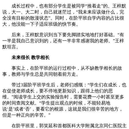
成长过程中，也有部分学生是被同学“推着走”的。王梓默
说，大一、大二时，自己就迷茫过，“我未来应该做什么，完
全没有目标的散漫状态”。同时，在阶平班自学内容的占比很
大，他没能一下子适应班级的快节奏。
后来，王梓默意识到当下要先脚踏实地地打好基础。“有
一半是我自己意识到的，还有一半非常感谢我的老师。”王梓
默坦言。
未来很长 教学相长
事实上，在阶平班的运行过程中，从不缺教学相长的故
事，教师与学生总是共同朝着前方走。
带过3届阶平班学生后，老师们感慨：“学生们在成长，也
在促使老师成长，要不停地更新知识，跟得上他们的思
维。”阅读学生上交的实验报告时，需要花费一小时甚至更多
的时间查阅文献。“学生提出观点的时候，不能轻易地
说‘是’或者‘否’，要看它的根源，这就是我们很辛苦的地方，
但是一种正向的辛苦。”
在阶平班里，郭笑延和首都医科大学附属北京同仁医院主