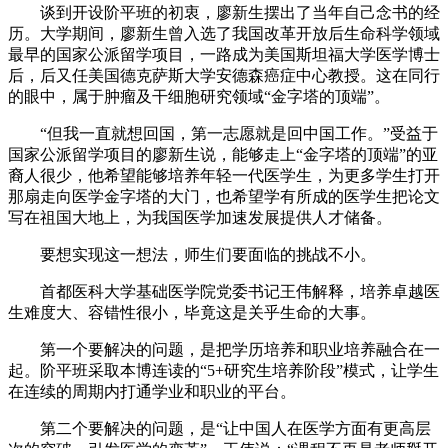
谈到开设阶平班的初衷，廖新生摆出了当年自己念书的经
历。大学期间，廖新生曾入选了我国改革开放后生命科学领域
最早的国家公派留学项目，一路成为美国斯坦福大学医学博士
后，后又任美国德克萨斯大学安德森癌症中心教授。这在同行
的眼中，属于肿瘤及干细胞研究领域“金字塔的顶端”。
“但我一直就想回国，第一志愿就是回中国工作。”受益于
国家公派留学项目的廖新生说，能够走上“金字塔的顶端”的亚
裔人很少，他希望能够培养年轻一代医学生，为更多学生打开
那扇走向医学金字塔的大门，也希望学有所成的医学生把论文
写在祖国大地上，为我国医学加速发展提供人才储备。
要想实现这一想法，师生们要面临的挑战不小。
首都医科大学基础医学院党委书记王伟解释，培养卓越医
生难度大、容错性很小，毕竟这是关乎生命的大事。
第一个要解决的问题，是把学历培养和职业培养融合在一
起。阶平班采取本博连读的“5+研究生培养阶段”模式，让学生
在连续的周期内打通学业和职业的平台。
第二个要解决的问题，是“让中国人在医学方面有更高层