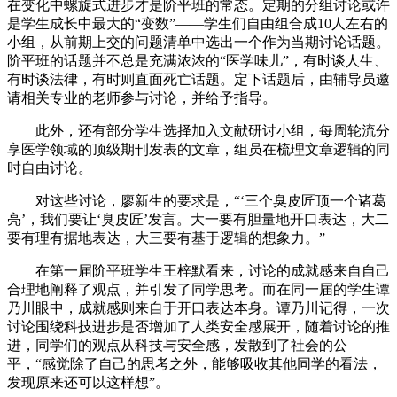
在变化中螺旋式进步才是阶平班的常态。定期的分组讨论或许
是学生成长中最大的“变数”——学生们自由组合成10人左右的
小组，从前期上交的问题清单中选出一个作为当期讨论话题。
阶平班的话题并不总是充满浓浓的“医学味儿”，有时谈人生、
有时谈法律，有时则直面死亡话题。定下话题后，由辅导员邀
请相关专业的老师参与讨论，并给予指导。
此外，还有部分学生选择加入文献研讨小组，每周轮流分
享医学领域的顶级期刊发表的文章，组员在梳理文章逻辑的同
时自由讨论。
对这些讨论，廖新生的要求是，“‘三个臭皮匠顶一个诸葛
亮’，我们要让‘臭皮匠’发言。大一要有胆量地开口表达，大二
要有理有据地表达，大三要有基于逻辑的想象力。”
在第一届阶平班学生王梓默看来，讨论的成就感来自自己
合理地阐释了观点，并引发了同学思考。而在同一届的学生谭
乃川眼中，成就感则来自于开口表达本身。谭乃川记得，一次
讨论围绕科技进步是否增加了人类安全感展开，随着讨论的推
进，同学们的观点从科技与安全感，发散到了社会的公
平，“感觉除了自己的思考之外，能够吸收其他同学的看法，
发现原来还可以这样想”。