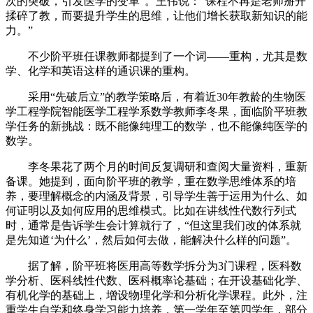
次的突破，引发医学的变革”。王伟说：“课程不再是老师掰开
揉碎了教，而要提升学生的思维，让他们增长获取新知识的能
力。”
不少阶平班任课教师都提到了一个词——重构，尤其是数
学、化学和英语这样的通识课的重构。
采用“先破后立”的教学策略后，有着近30年教龄的生物医
学工程学院智能医学工程学系数学教师李冬果，面临阶平班教
学任务的新挑战：既不能像纯理工的数学，也不能像纯医学的
数学。
李冬果花了两个月的时间反复调研和查阅大量资料，重新
备课。她提到，面向阶平班的教学，重在数学思维体系的培
养，要理解概念的内涵及背景，引导学生善于运用为什么、如
何证明以及如何应用的思维模式。比如在讲线性代数行列式
时，通常是告诉学生会计算就行了，“但这里我们改的体系就
是先知道‘为什么’，然后如何去做，能解决什么样的问题”。
据了解，阶平班将医用高等数学拆分为3门课程，医科数
学分析、医科线性代数、医科概率论基础；在开设基础化学、
有机化学的基础上，增设物理化学和分析化学课程。此外，注
重学生自学和终身学习能力培养，第一学年至第四学年，部分