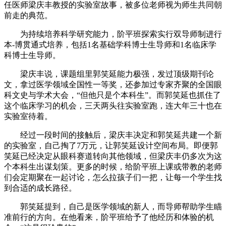
任医师梁庆丰教授的实验室故事，被多位老师视为师生共同朝
前走的典范。
为持续培养科学研究能力，阶平班探索实行双导师制进行
本-博贯通式培养，包括1名基础学科博士生导师和1名临床学
科博士生导师。
梁庆丰说，课题组里郭笑延能力极强，发过顶级期刊论
文，拿过医学领域全国性一等奖，还参加过专家齐聚的全国眼
科文史与学术大会，“但他只是个本科生”。而郭笑延也抓住了
这个临床学习的机会，三天两头往实验室跑，连大年三十也在
实验室待着。
经过一段时间的接触后，梁庆丰决定和郭笑延共建一个新
的实验室，自己掏了7万元，让郭笑延设计空间布局。即便郭
笑延已经决定从眼科赛道转向其他领域，但梁庆丰仍多次为这
个本科生出谋划策。更多的时候，给阶平班上课或带教的老师
们会定期聚在一起讨论，怎么拉孩子们一把，让每一个学生找
到合适的成长路径。
郭笑延提到，自己是医学领域的新人，而导师帮助学生瞄
准前行的方向。在他看来，阶平班给予了他经历和体验的机