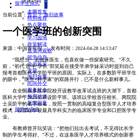
快速访问
留学生杂志
本网首发
当前位置：
首页
>
海归故事
特别推荐
热点聚焦
一个医学班的创新突围
各地动态
学习园地
政策解读
来源：中国青年报
|
发布时间：2024-04-28 14:13:47
菖蒲河观察
留学信息
“我想当一名临床医生，也喜欢做一些探索研究。”不久
会员风采
前，“初代‘阶平’学长”郭笑延在接受学弟学妹采访时提到自己
专题
报考首都医科大学阶平班的原因。实际上，在多数阶平班学生
海归故事
的眼中，“医生+科学家”的双路并行，已不是什么新鲜事儿。
民间外交
服务社会
在全国众多医学院校开设教学改革试点班的大潮下，首都
每周访谈
医科大学于2021年开设阶平班。该班以学校首任校长、两院院
新闻回音
士吴阶平的名字命名，按照一贯制的高端复合型医学人才培养
留学生杂志
模式，设置在学校最具学科实力的临床医学专业和口腔医学专
业。
有教师曾开玩笑说：“把他们拉出去考试，不见得比长学
制的学生考得好。”不过，在这条医学人才培养模式的创新赛