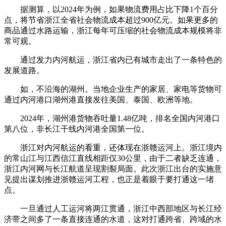
据测算，以2024年为例，如果物流费用占比下降1个百分
点，将节省浙江全省社会物流成本超过900亿元。如果更多的
商品通过水路运输，浙江每年可压缩的社会物流成本规模将非
常可观。
通过发力内河航运，浙江省内已有城市走出了一条特色的
发展道路。
如，不沿海的湖州。当地企业生产的家居、家电等货物可
通过内河港口湖州港直接发往美国、泰国、欧洲等地。
2024年，湖州港货物吞吐量1.48亿吨，排名全国内河港口
第八位，非长江干线内河港全国第一位。
浙江对内河航运的看重，还体现在浙赣运河上。浙江境内
的常山江与江西信江直线相距仅30公里，由于二者缺乏连通，
浙江内河网与长江航道呈现割裂局面。此次浙江出台的实施意
见提出谋划推进浙赣运河工程，也正是着眼于要打通这一堵
点。
一旦通过人工运河将两江贯通，浙江中西部地区与长江经
济带之间多了一条直接连通的水道，这对打通跨省、跨域的水