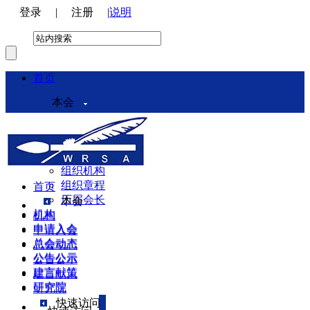
登录
|
注册
|
说明
首页
本会
本会介绍
领导机构
理事会
组织机构
组织章程
首页
历届会长
本会
机构
机构
申请入会
申请入会
总会动态
总会动态
公告公示
公告公示
建言献策
建言献策
研究院
研究院
快速访问