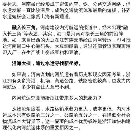
要标志。河南虽已经形成了密集的空、铁、公路交通网络，但
水运发展一直比较滞后，成为交通物流体系最后的短板，补齐
水运短板会让豫货出海有新通道。
融入长三角。
河南建设内河航运的报道中，经常出现“融
入长三角”等表述。其实，港口是河南对接长三角的前沿阵
地。如，来自巴西的大豆在江苏连云港经由内河转运，即可抵
达河南周口中心港码头。大豆卸船后，通过连廊管道实现离港
即入厂，在生产线上变成豆粕和豆油。
沿海大省，通过水运寻找新坐标。
如果说，河南谋划内河航运有着历史和现实因素考量，浙
江拥有众多海港，机场、高速公路、铁路密度较高，也发力内
河航运，多少有点让人意想不到。
内河航运究竟能给浙江带来多大的想象力？
从物流角度看，水路运输承载力更大，成本更低。内河水
运成本只有铁路的三分之一、公路的五分之一。在降低全社会
物流成本大背景下，这一显著的成本优势或许是浙江加快构建
现代化内河航运体系的重要原因之一。