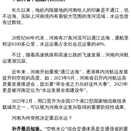
长久以来，地处内陆腹地的河南给人的印象是不通江，也
不达海。实际上河南境内有着较大范围的淮河流域，水运也曾
有过辉煌。
20世纪60年代末，河南有27条河流可以通江达海，通航里
程达6100多公里，水运运量占全社会总运量的48%。
不过，随着高速铁路和高速公路的飞速发展，河南内河航
运逐渐沉寂。
近年来，河南开始重视“通江达海”，逐渐将内河航运发展
提升到空前的高度。如，2023年9月，河南省召开内河航运高
质量发展推进会，提出要“举全省之力办好这件大事”。2025年
更是被河南定位为“水运发展全面建设年”。
2025年2月，周口晋升为全国37个港口型国家物流枢纽承
载城市之一，可以视为河南水运复兴取得的重要阶段性成果。
河南为何突然决定重启水运？
补齐最后短板。
“空铁水公”综合交通体系是交通强省的重