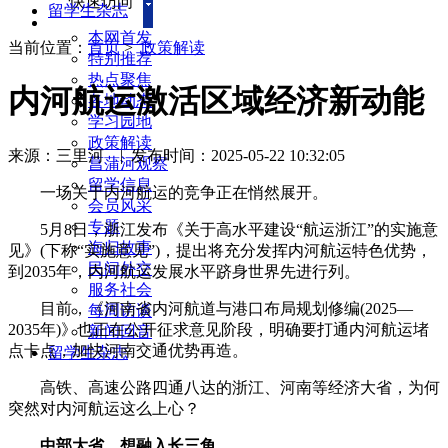
快速访问
留学生杂志
本网首发
当前位置：
首页
>
政策解读
特别推荐
热点聚焦
内河航运激活区域经济新动能
各地动态
学习园地
政策解读
来源：三里河
|
发布时间：2025-05-22 10:32:05
菖蒲河观察
留学信息
一场关于内河航运的竞争正在悄然展开。
会员风采
专题
5月8日，浙江发布《关于高水平建设“航运浙江”的实施意
海归故事
见》(下称“实施意见”)，提出将充分发挥内河航运特色优势，
民间外交
到2035年，内河航运发展水平跻身世界先进行列。
服务社会
目前，《河南省内河航道与港口布局规划修编(2025—
每周访谈
2035年)》也正在公开征求意见阶段，明确要打通内河航运堵
新闻回音
点卡点，加快河南交通优势再造。
留学生杂志
高铁、高速公路四通八达的浙江、河南等经济大省，为何
突然对内河航运这么上心？
中部大省，想融入长三角。