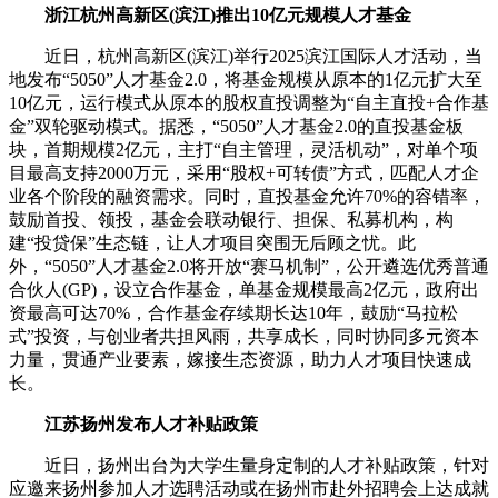
浙江杭州高新区(滨江)推出10亿元规模人才基金
近日，杭州高新区(滨江)举行2025滨江国际人才活动，当
地发布“5050”人才基金2.0，将基金规模从原本的1亿元扩大至
10亿元，运行模式从原本的股权直投调整为“自主直投+合作基
金”双轮驱动模式。据悉，“5050”人才基金2.0的直投基金板
块，首期规模2亿元，主打“自主管理，灵活机动”，对单个项
目最高支持2000万元，采用“股权+可转债”方式，匹配人才企
业各个阶段的融资需求。同时，直投基金允许70%的容错率，
鼓励首投、领投，基金会联动银行、担保、私募机构，构
建“投贷保”生态链，让人才项目突围无后顾之忧。此
外，“5050”人才基金2.0将开放“赛马机制”，公开遴选优秀普通
合伙人(GP)，设立合作基金，单基金规模最高2亿元，政府出
资最高可达70%，合作基金存续期长达10年，鼓励“马拉松
式”投资，与创业者共担风雨，共享成长，同时协同多元资本
力量，贯通产业要素，嫁接生态资源，助力人才项目快速成
长。
江苏扬州发布人才补贴政策
近日，扬州出台为大学生量身定制的人才补贴政策，针对
应邀来扬州参加人才选聘活动或在扬州市赴外招聘会上达成就