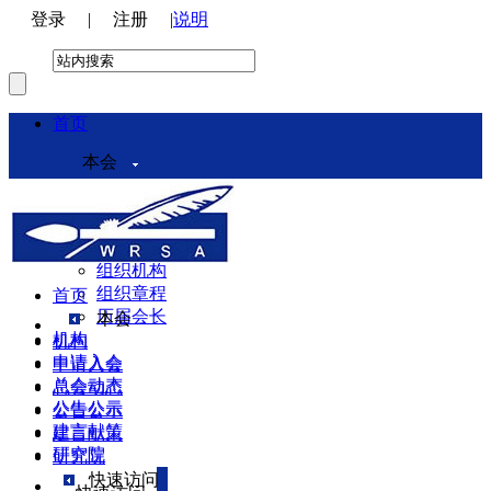
登录
|
注册
|
说明
首页
本会
本会介绍
领导机构
理事会
组织机构
组织章程
首页
历届会长
本会
机构
机构
申请入会
申请入会
总会动态
总会动态
公告公示
公告公示
建言献策
建言献策
研究院
研究院
快速访问