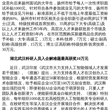
业意向后来扬州面试的大学生，扬州市给予每人一次性求职面
试补贴1000元。针对符合条件参加就业见习的大学生，扬州市
给予就业见习补贴，标准原则上不低于当地上年度最低工资标
准的80%。扬州市针对市区相关企业全职新引进40周岁以下博
士(正高、特级技师或首席技师)、35周岁以下大专(高级工)及
以上人才来扬州工作5年内、高层次人才来扬获批首个市级及
以上人才工程资助5年内，在市区范围购买新建商品住房的给
予补贴：大专/高级工，3万元；本科/技师，7万元；硕士/副高
职称/高级技师，15万元；博士/正高职称/特级技师/首席技师，
30万元。
湖北武汉科研人员入企解难题最高获奖10万元
近日，武汉印发《武汉市大力支持人工智能领域人才发展
若干措施》。《措施》提出，大力支持各类人才在汉创办人工
智能企业，每年遴选不超过50家初创企业，根据经营发展和技
术创新情况，给予相应企业10万至100万元创业资助。武汉释
放出强烈信号：即便初创AI企业尚处于萌芽阶段，只要人才
团队具备创新潜力，便能获得真金白银的支持。《措施》特别
提出，每年组织1000名左右高校院所人工智能相关专业科研人
员、在校研究生等深入在汉企业开展项目合作、解决技术难
题，在实践实战中培养锻炼人才，对表现突出的人才给予最高