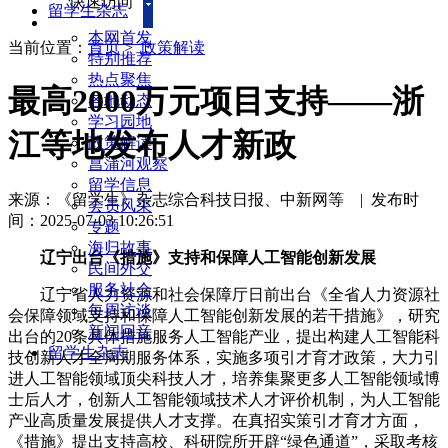
快速访问
留学生杂志
本网首发
当前位置：
首页
>
政策解读
特别推荐
热点聚焦
最高2000万元项目支持——浙
各地动态
学习园地
江等地发布人才新政
政策解读
菖蒲河观察
留学信息
来源：《留学生》杂志综合科技日报、中新网等
|
发布时
会员风采
间：2025-07-03 10:26:51
专题
海归故事
辽宁出台《措施》支持和保障人工智能创新发展
民间外交
服务社会
辽宁省人力资源和社会保障厅日前出台《全省人力资源社
每周访谈
会保障领域支持和保障人工智能创新发展的若干措施》，研究
新闻回音
出台的20条具体措施服务人工智能产业，提出构建人工智能科
留学生杂志
技创新人才全周期服务体系，实施多项引才育才政策，大力引
进人工智能领域顶尖科技人才，培养集聚更多人工智能领域博
士后人才，创新人工智能领域技术人才评价机制，为人工智能
产业高质量发展提供人才支撑。在真招实策引才育才方面，
《措施》提出支持高校、科研院所开辟“绿色通道”，采取考核