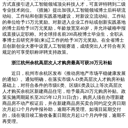
方式直接引进人工智能领域顶尖科技人才，可直评特聘到二级
专业技术岗位。《措施》提出加强人工智能领域博士后科研流
动站、工作站和创新实践基地建设，对新设立流动站、工作站
的单位给予15万元奖励。对新进入企业工作站或创新实践基地
的博士后给予10万元奖励，年龄放宽至40岁，并允许破格申报
或直接认定职称。对全球排名前200高校博士毕业生，全职从
事博士后研究并留(来)辽工作的给予30万元奖励。在全省博士
后创新创业大赛中设置人工智能赛道，成绩突出人才符合有关
规定的可享受职称评聘支持政策。
浙江杭州余杭高层次人才购房最高可获20万元补贴
近日，杭州市余杭区发布《推动房地产市场平稳健康发展
的通知》。通知明确，在落实市级A-D类高层次人才购房补贴
基础上，对符合条件的市级E类、区级E类及以上等次高层次
人才购买余杭区新建商品住宅，给予最高20万元购房补贴。政
策实施周期延长至2025年12月31日(含)，购房人须在办理新建
商品房不动产权证后，并在新建商品房买卖合同约定交房日期
次月起12个月内申报补助，逾期不再受理。如项目延期交付
的，须在项目竣工验收备案日期次月起12个月内申报，逾期不
再受理。