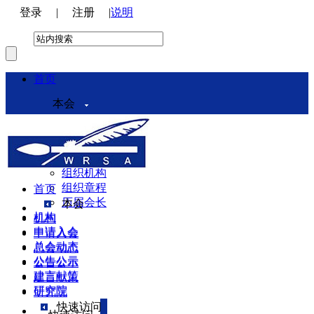
登录
|
注册
|
说明
首页
本会
本会介绍
领导机构
理事会
组织机构
组织章程
首页
历届会长
本会
机构
机构
申请入会
申请入会
总会动态
总会动态
公告公示
公告公示
建言献策
建言献策
研究院
研究院
快速访问