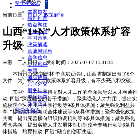
快速访问
留学生杂志
本网首发
当前位置：
首页
>
政策解读
特别推荐
热点聚焦
山西“1+N”人才政策体系扩容
各地动态
学习园地
升级
政策解读
菖蒲河观察
留学信息
来源：工人日报
|
发布时间：2025-07-07 15:01:34
会员风采
专题
本报讯(记者刘建林 李彦斌)近期，山西省制定出台了6个
海归故事
文件，为“1+N”人才政策体系扩容升级，有不少亮点和突破。
民间外交
服务社会
其中，《关于坚持党对人才工作的全面领导以人才融通推
每周访谈
动“四链”深度融合的若干措施》，聚焦强化人才共用，提出实
新闻回音
施校院企人才互聘共享行动等9条具体措施；聚焦强化利益共
留学生杂志
享，提出支持创新联合体建设等5条具体措施；聚焦强化政策
共商，提出完善横向组织协调机制等3条具体措施；聚焦强化
理念共融，提出实施人才发展体制机制改革专项行动等6条具
体措施，培育推动“四链”融合的创新生态。