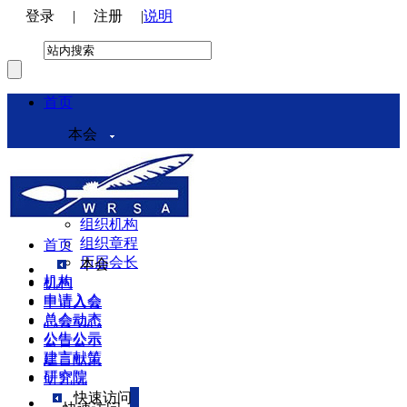
登录
|
注册
|
说明
首页
本会
本会介绍
领导机构
理事会
组织机构
组织章程
首页
历届会长
本会
机构
机构
申请入会
申请入会
总会动态
总会动态
公告公示
公告公示
建言献策
建言献策
研究院
研究院
快速访问