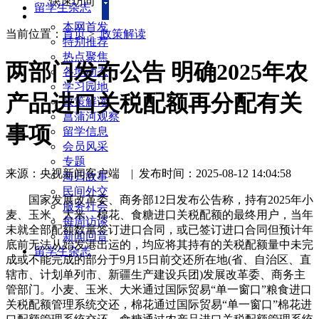
快速访问
留学生杂志
本网首发
当前位置：
首页
>
政策解读
特别推荐
热点聚焦
两部门发布公告 明确2025年农
各地动态
学习园地
产品进口关税配额再分配有关
政策解读
菖蒲河观察
事项
留学信息
会员风采
专题
来源：央视新闻客户端
|
发布时间：2025-08-12 14:04:58
海归故事
民间外交
国家发展改革委、商务部12日发布公告称，持有2025年小
服务社会
麦、玉米、大米、棉花、食糖进口关税配额的最终用户，当年
每周访谈
未就全部配额数量签订进口合同，或已签订进口合同但预计年
新闻回音
底前无法从始发港出运的，均应将其持有的关税配额量中未完
留学生杂志
成或不能完成的部分于9月15日前交还所在地(省、自治区、直
辖市、计划单列市、新疆生产建设兵团)发展改革委、商务主
管部门。小麦、玉米、大米通过国际贸易“单一窗口”粮食进口
关税配额管理系统交还，棉花通过国际贸易“单一窗口”棉花进