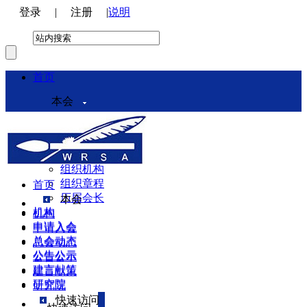
登录
|
注册
|
说明
首页
本会
本会介绍
领导机构
理事会
组织机构
组织章程
首页
历届会长
本会
机构
机构
申请入会
申请入会
总会动态
总会动态
公告公示
公告公示
建言献策
建言献策
研究院
研究院
快速访问