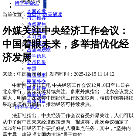
快速访问
留学生杂志
本网首发
当前位置：
首页
>
政策解读
特别推荐
热点聚焦
外媒关注中央经济工作会议：
各地动态
学习园地
中国着眼未来，多举措优化经
政策解读
菖蒲河观察
济发展
留学信息
会员风采
专题
来源：中国新闻网
|
发布时间：2025-12-15 11:14:12
海归故事
民间外交
中新网12月15日电 中央经济工作会议12月10日至11日在
服务社会
北京举行，国际媒体持续关注。多家外媒指出，此次会议意义
每周访谈
重大，明确了2026年中国经济工作政策取向，相信中国将继续
新闻回音
采取多项有力举措，推动经济可持续发展。
留学生杂志
法新社指出，中央经济工作会议备受外界关注，人们可以
从中了解中国未来经济政策走向。报道称，此次会议确定了
2026年中国经济工作要抓好的八项重点任务，其中，“坚持内
需主导，建设强大国内市场”居于首位。