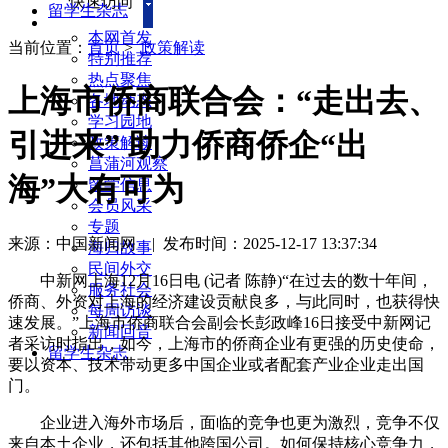
快速访问
留学生杂志
本网首发
当前位置：
首页
>
政策解读
特别推荐
热点聚焦
上海市侨商联合会：“走出去、
各地动态
学习园地
引进来” 助力侨商侨企“出
政策解读
菖蒲河观察
海”大有可为
留学信息
会员风采
专题
来源：中国新闻网
|
发布时间：2025-12-17 13:37:34
海归故事
民间外交
中新网上海12月16日电 (记者 陈静)“在过去的数十年间，
服务社会
侨商、外资对上海的经济建设贡献良多，与此同时，也获得快
每周访谈
速发展。”上海市侨商联合会副会长彭政峰16日接受中新网记
新闻回音
者采访时指出，如今，上海市的侨商企业有更强的历史使命，
留学生杂志
要以资本、技术带动更多中国企业或者配套产业企业走出国
门。
企业进入海外市场后，面临的竞争也更为激烈，竞争不仅
来自本土企业，还包括其他跨国公司。如何保持核心竞争力，