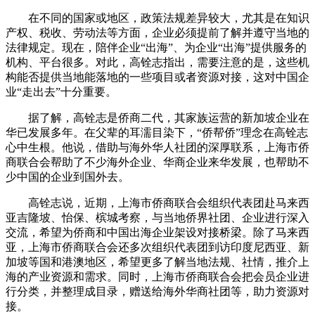
在不同的国家或地区，政策法规差异较大，尤其是在知识
产权、税收、劳动法等方面，企业必须提前了解并遵守当地的
法律规定。现在，陪伴企业“出海”、为企业“出海”提供服务的
机构、平台很多。对此，高铨志指出，需要注意的是，这些机
构能否提供当地能落地的一些项目或者资源对接，这对中国企
业“走出去”十分重要。
据了解，高铨志是侨商二代，其家族运营的新加坡企业在
华已发展多年。在父辈的耳濡目染下，“侨帮侨”理念在高铨志
心中生根。他说，借助与海外华人社团的深厚联系，上海市侨
商联合会帮助了不少海外企业、华商企业来华发展，也帮助不
少中国的企业到国外去。
高铨志说，近期，上海市侨商联合会组织代表团赴马来西
亚吉隆坡、怡保、槟城考察，与当地侨界社团、企业进行深入
交流，希望为侨商和中国出海企业架设对接桥梁。除了马来西
亚，上海市侨商联合会还多次组织代表团到访印度尼西亚、新
加坡等国和港澳地区，希望更多了解当地法规、社情，推介上
海的产业资源和需求。同时，上海市侨商联合会把会员企业进
行分类，并整理成目录，赠送给海外华商社团等，助力资源对
接。