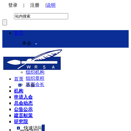
登录
|
注册
|
说明
首页
本会
本会介绍
领导机构
理事会
组织机构
组织章程
首页
历届会长
本会
机构
机构
申请入会
申请入会
总会动态
总会动态
公告公示
公告公示
建言献策
建言献策
研究院
研究院
快速访问