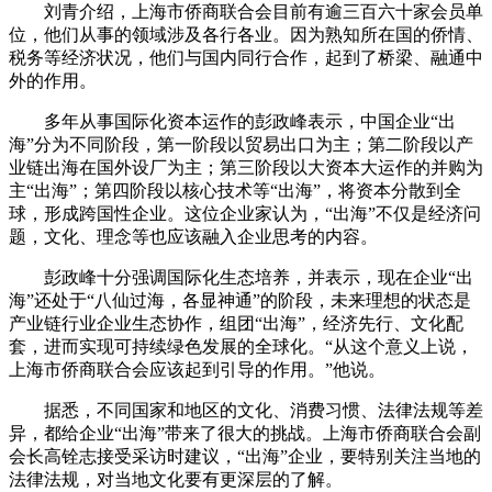
刘青介绍，上海市侨商联合会目前有逾三百六十家会员单
位，他们从事的领域涉及各行各业。因为熟知所在国的侨情、
税务等经济状况，他们与国内同行合作，起到了桥梁、融通中
外的作用。
多年从事国际化资本运作的彭政峰表示，中国企业“出
海”分为不同阶段，第一阶段以贸易出口为主；第二阶段以产
业链出海在国外设厂为主；第三阶段以大资本大运作的并购为
主“出海”；第四阶段以核心技术等“出海”，将资本分散到全
球，形成跨国性企业。这位企业家认为，“出海”不仅是经济问
题，文化、理念等也应该融入企业思考的内容。
彭政峰十分强调国际化生态培养，并表示，现在企业“出
海”还处于“八仙过海，各显神通”的阶段，未来理想的状态是
产业链行业企业生态协作，组团“出海”，经济先行、文化配
套，进而实现可持续绿色发展的全球化。“从这个意义上说，
上海市侨商联合会应该起到引导的作用。”他说。
据悉，不同国家和地区的文化、消费习惯、法律法规等差
异，都给企业“出海”带来了很大的挑战。上海市侨商联合会副
会长高铨志接受采访时建议，“出海”企业，要特别关注当地的
法律法规，对当地文化要有更深层的了解。