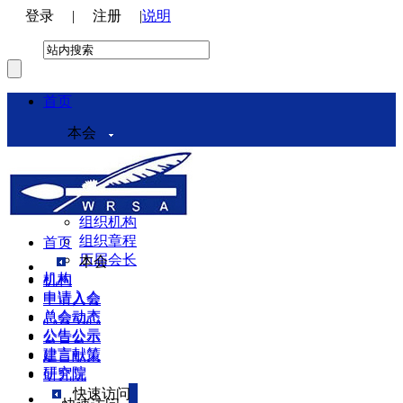
登录
|
注册
|
说明
首页
本会
本会介绍
领导机构
理事会
组织机构
组织章程
首页
历届会长
本会
机构
机构
申请入会
申请入会
总会动态
总会动态
公告公示
公告公示
建言献策
建言献策
研究院
研究院
快速访问