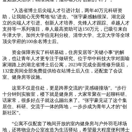
“入选省博士后尖端人才引进计划，两年40万元科研资
助，让我能心无旁骛地‘钻’进去。”张宇豪感触很深。湖北设
立的尖端人才引进、创新人才培养、先锋人才跟踪、卓越人才
支持等一系列项目，单人最高资助可达150万元，已吸引来自
牛津大学、加州大学伯克利分校、清华大学、北京大学等全球
顶尖学府的100余名博士后。
资金保障夯实了科研基础，住房安居等“关键小事”的解
决，也让青年人才更专注于做研究。位于华中科技大学对面喻
家湖路上的湖北省博士后公寓，2023年完成全面维修升级后，
132套房间全部免费提供给在站博士后入住，还配套了会议
室、健身房等设施。
这里不仅是住处，更是跨界交流的“灵感碰撞场”。“步行
十分钟到实验室，楼下就是健身房，大家常聚在一起聊科研、
话家常，很多好点子就这么蹦出来了。”张宇豪见证了这个集
居住、科研、交流于一体的阵地，一步步成为青年人才的“创
新社区”。
“公寓不仅配套了晚间开放的室内健身房与户外羽毛球场
地，还将物业办公室改造为生活驿站，希望最大程度便利博士