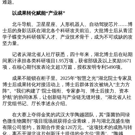
难题。
以成果转化赋能“产业林”
北斗导航、卫星星座、人形机器人、自动驾驶芯片……博
士后的身影活跃在湖北各个科研攻关前沿。大批博士后从青涩
学子蝶变为科研领军人才、产业技术骨干，成为不可或缺的攻
坚力量。
记者从湖北省人社厅获悉，四十年来，湖北博士后在站期
间累计承担各类科研项目1.95万项，获省部级及以上奖励1671
项，在核心期刊发表论文超3万篇，授权发明专利5490项。
成果不能锁在柜子里。2025年“智慧之光”湖北院士专家及
博士后成果转化对接活动上，博士后群体首次被纳入“主力方
阵”。“我们构建了‘院士领衔、专家参与、博士后接力、资本
护航’的协同体系，让创新链与产业链无缝对接。”湖北省人社
厅党组书记、厅长李述永介绍。
在大赛上夺得金奖的武汉大学陶越团队，其“藻菌协同绿
色微生物菌剂”项目现场就获得企业青睐，并与湖北茂盛生物
有限公司签约，首期合作资金120万元。“这项技术的成熟与转
化，离不开湖北这片创新沃土提供的全方位‘营养’。”陶越