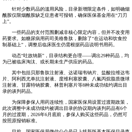
针对少数药品的滥用风险，目录新增限定条件，如明确烟
酰胺仅限烟酰胺缺乏症患者可报销，确保医保基金用在“刀刃
上”。
一些药品的支付范围删减非核心限定内容，但并不改变用
药要求。如糖尿病用药司美格鲁肽，删除了“在运动和饮食控
制基础上”，调整后临床医生仍需根据药品说明书用药。
动态“吐故纳新”，目录结构更合理——调出29种药品，均
为已被临床淘汰、或长期未生产供应的药品。
其中包括贝那鲁肽注射液、达诺瑞韦钠片、盐酸拉维达韦
片、阿利西尤单抗注射液、度维利塞胶囊、八氟丙烷脂质微球
注射液、甘露特钠胶囊、林普利塞片等8种未成功续约调出目
录的谈判药品。
为保障参保人用药连续性，国家医保局设置过渡期政策，
此次调整中未成功续约被调出目录的协议期内谈判药品有6个
月的过渡期，2026年6月底前，参保人购买这些药品，仍然可
按照原报销标准。
目前，国家医保局微信公众号已上线新版基本医保目录查