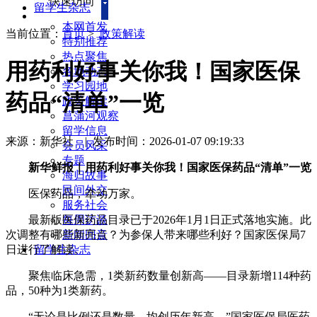
快速访问
留学生杂志
本网首发
当前位置：
首页
>
政策解读
特别推荐
热点聚焦
用药利好事关你我！国家医保
各地动态
学习园地
药品“清单”一览
政策解读
菖蒲河观察
留学信息
来源：新华社
|
发布时间：2026-01-07 09:19:33
会员风采
专题
新华鲜报｜用药利好事关你我！国家医保药品“清单”一览
海归故事
民间外交
医保药品，牵动万家。
服务社会
最新版医保药品目录已于2026年1月1日正式落地实施。此
每周访谈
次调整有哪些新亮点？为参保人带来哪些利好？国家医保局7
新闻回音
日进行了解读。
留学生杂志
聚焦临床急需，1类新药数量创新高——目录新增114种药
品，50种为1类新药。
“无论是比例还是数量，均创历年新高。”国家医保局医药