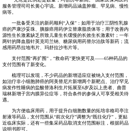
服务管理司司长黄心宇说。新增药品涵盖肿瘤、罕见病、慢性
病等。
一批备受关注的新药顺利“入保”：如用于治疗三阴性乳腺
癌的芦康沙妥珠、胰腺癌用药伊立替康脂质体等；用于改善内
源性生长激素缺乏所致儿童生长缓慢的长效生长激素针；一年
两针的降血脂针英克司兰钠、糖尿病用药替尔泊肽等新药；流
感用药昂拉地韦片、玛舒拉沙韦片等。
支付范围“再扩围”，“救命药”更快更可及——65种药品的
支付范围有了新变化。
梳理可以发现，不少药品的新增适应症被纳入支付范围，
如治疗非小细胞肺癌的阿美替尼片新增两个新靶点、治疗罕见
病发作性睡病的盐酸替洛利生片拓展至6岁及以上患者、曲普
瑞林新增子宫内膜异位症等，符合条件的参保人可享受相关待
遇。
为方便临床用药，用于提升白细胞数量的拓培非格司亭注
射液等药品，支付范围从“前次化疗”调整为“既往化疗”，更贴
近临床实际，还有一些集采药品取消支付范围标注，根据药品
说明书即可。