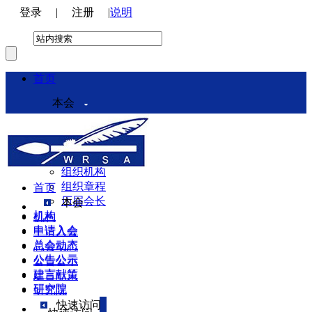
登录
|
注册
|
说明
首页
本会
本会介绍
领导机构
理事会
组织机构
组织章程
首页
历届会长
本会
机构
机构
申请入会
申请入会
总会动态
总会动态
公告公示
公告公示
建言献策
建言献策
研究院
研究院
快速访问