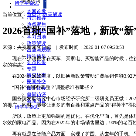
快速访问
留学生杂志
本网首发
当前位置：
首页
>
政策解读
特别推荐
热点聚焦
2026首批“国补”落地，新政“
各地动态
学习园地
政策解读
来源：央视新闻客户端
|
发布时间：2026-01-07 09:20:53
菖蒲河观察
留学信息
现在不少消费者在买车、买家电、买智能产品的时候，往往会
会员风采
定的实惠。
专题
海归故事
在2024到2025年度，以旧换新政策带动消费品销售额3.92
民间外交
“国补”有哪些调整？调整标准有哪些？
服务社会
每周访谈
国务院发展研究中心市场经济研究所二级研究员王微：202
新闻回音
的推广。同时，能够让更多的老百姓和重点产品的“得补率”得
留学生杂志
所以，政策上更加强调的是优化。在优化里面，首先是体现
水效的家电产品。因为在2025年的市场销售里边，90%的
再有就是在智能产品方面，实现了扩围。从去年的手机、平