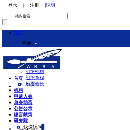
登录
|
注册
|
说明
首页
本会
本会介绍
领导机构
理事会
组织机构
组织章程
首页
历届会长
本会
机构
机构
申请入会
申请入会
总会动态
总会动态
公告公示
公告公示
建言献策
建言献策
研究院
研究院
快速访问