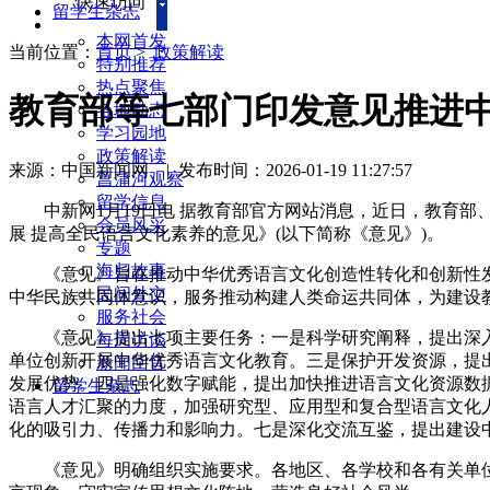
快速访问
留学生杂志
本网首发
当前位置：
首页
>
政策解读
特别推荐
热点聚焦
教育部等七部门印发意见推进
各地动态
学习园地
政策解读
来源：中国新闻网
|
发布时间：2026-01-19 11:27:57
菖蒲河观察
留学信息
中新网1月19日电 据教育部官方网站消息，近日，教育部
会员风采
展 提高全民语言文化素养的意见》(以下简称《意见》)。
专题
海归故事
《意见》旨在推动中华优秀语言文化创造性转化和创新性发
民间外交
中华民族共同体意识，服务推动构建人类命运共同体，为建设
服务社会
《意见》提出七项主要任务：一是科学研究阐释，提出深入
每周访谈
单位创新开展中华优秀语言文化教育。三是保护开发资源，提
新闻回音
发展优势。四是强化数字赋能，提出加快推进语言文化资源数
留学生杂志
语言人才汇聚的力度，加强研究型、应用型和复合型语言文化
化的吸引力、传播力和影响力。七是深化交流互鉴，提出建设
《意见》明确组织实施要求。各地区、各学校和各有关单位