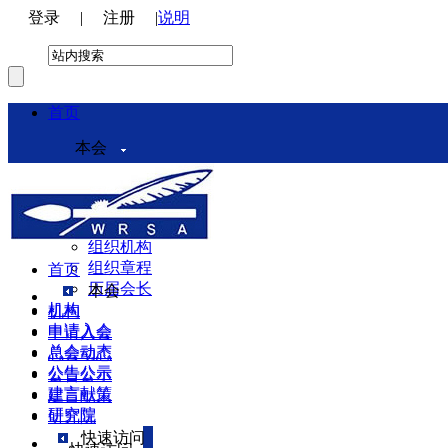
登录
|
注册
|
说明
首页
本会
本会介绍
领导机构
理事会
组织机构
组织章程
首页
历届会长
本会
机构
机构
申请入会
申请入会
总会动态
总会动态
公告公示
公告公示
建言献策
建言献策
研究院
研究院
快速访问