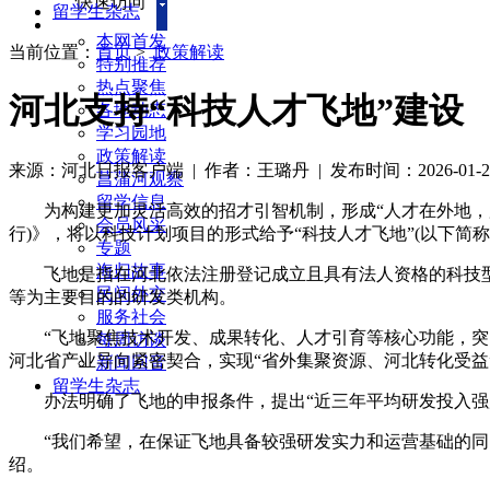
快速访问
留学生杂志
本网首发
当前位置：
首页
>
政策解读
特别推荐
热点聚焦
河北支持“科技人才飞地”建设
各地动态
学习园地
政策解读
来源：河北日报客户端
| 作者：王璐丹
|
发布时间：2026-01-21 
菖蒲河观察
留学信息
为构建更加灵活高效的招才引智机制，形成“人才在外地，服务
会员风采
行)》，将以科技计划项目的形式给予“科技人才飞地”(以下简称
专题
海归故事
飞地是指在河北依法注册登记成立且具有法人资格的科技型
民间外交
等为主要目的的研发类机构。
服务社会
“飞地聚焦技术开发、成果转化、人才引育等核心功能，突出
每周访谈
河北省产业导向紧密契合，实现“省外集聚资源、河北转化受益
新闻回音
留学生杂志
办法明确了飞地的申报条件，提出“近三年平均研发投入强度不低
“我们希望，在保证飞地具备较强研发实力和运营基础的同时
绍。