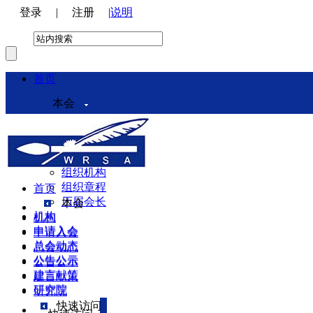
登录
|
注册
|
说明
首页
本会
本会介绍
领导机构
理事会
组织机构
组织章程
首页
历届会长
本会
机构
机构
申请入会
申请入会
总会动态
总会动态
公告公示
公告公示
建言献策
建言献策
研究院
研究院
快速访问