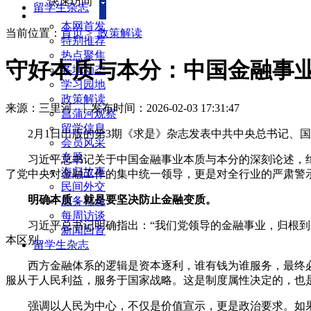
快速访问
留学生杂志
本网首发
当前位置：
首页
>
政策解读
特别推荐
热点聚焦
守好本质与本分：中国金融事
各地动态
学习园地
政策解读
来源：三里河
|
发布时间：2026-02-03 17:31:47
菖蒲河观察
留学信息
2月1日出版的第3期《求是》杂志发表中共中央总书记、国
会员风采
专题
习近平总书记关于中国金融事业本质与本分的深刻论述，绝
海归故事
了党中央对金融工作的集中统一领导，更是对全行业的严肃警
民间外交
明确本质，就是要坚决防止金融变质。
服务社会
每周访谈
习近平总书记明确指出：“我们党领导的金融事业，归根到底
新闻回音
本区别。
留学生杂志
西方金融体系的逻辑是资本逐利，谁有钱为谁服务，最终必
服从于人民利益，服务于国家战略。这是制度属性决定的，也
强调以人民为中心，不仅是价值宣示，更是政治要求。如果