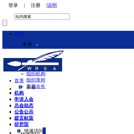
登录
|
注册
|
说明
首页
本会
本会介绍
领导机构
理事会
组织机构
组织章程
首页
历届会长
本会
机构
机构
申请入会
申请入会
总会动态
总会动态
公告公示
公告公示
建言献策
建言献策
研究院
研究院
快速访问