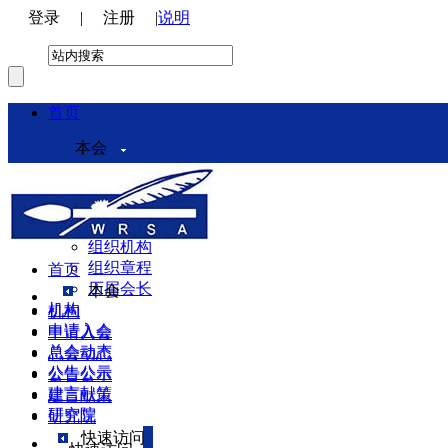
登录
|
注册
|
说明
首页
本会
本会介绍
领导机构
理事会
组织机构
组织章程
首页
历届会长
本会
机构
机构
申请入会
申请入会
总会动态
总会动态
公告公示
公告公示
建言献策
建言献策
研究院
研究院
快速访问