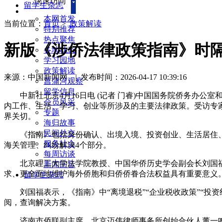
快速访问
留学生杂志
本网首发
当前位置：
首页
>
政策解读
特别推荐
热点聚焦
新版《涉侨法律政策指南》时隔
各地动态
学习园地
政策解读
来源：中国新闻网
|
发布时间：2026-04-17 10:39:16
菖蒲河观察
留学信息
中新社北京4月16日电 (记者 门睿)中国国务院侨务办公室
会员风采
内工作、生活、学习、创业等所涉及的主要法律政策。受访专
专题
界关切。
海归故事
民间外交
《指南》包括身份确认、出境入境、投资创业、生活居住、社
服务社会
海关管理、纠纷解决4个部分。
每周访谈
北京理工大学法学院教授、中国华侨历史学会副会长刘国福
新闻回音
求、更全面地维护海外侨胞和归侨侨眷合法权益具有重要意义
留学生杂志
刘国福表示，《指南》中“离境退税”“企业税收政策”“投资纠
阅，查询解决方案。
济南市侨联副主席、北京迈伟律师事务所创始合伙人董一鸣