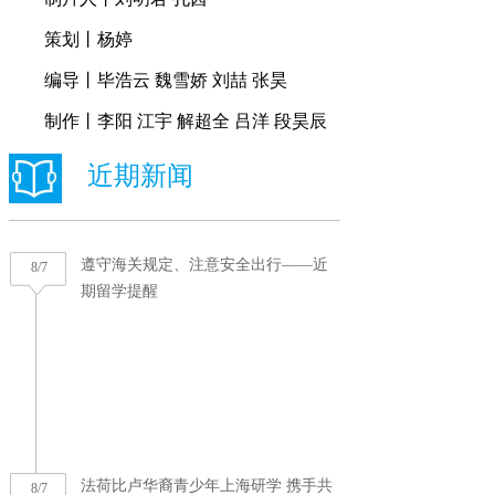
策划丨杨婷
编导丨毕浩云 魏雪娇 刘喆 张昊
制作丨李阳 江宇 解超全 吕洋 段昊辰