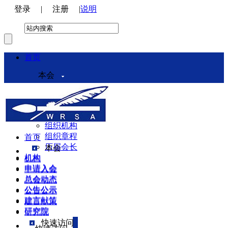
登录
|
注册
|
说明
首页
本会
本会介绍
领导机构
理事会
组织机构
组织章程
首页
历届会长
本会
机构
机构
申请入会
申请入会
总会动态
总会动态
公告公示
公告公示
建言献策
建言献策
研究院
研究院
快速访问