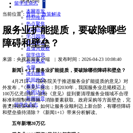
快速访问
留学生杂志
本网首发
当前位置：
首页
>
政策解读
特别推荐
热点聚焦
服务业扩能提质，要破除哪些
各地动态
学习园地
障碍和壁垒？
政策解读
菖蒲河观察
留学信息
来源：央视新闻客户端
|
发布时间：2026-04-23 10:08:40
会员风采
专题
新闻1＋1丨服务业扩能提质，要破除哪些障碍和壁垒？
海归故事
民间外交
4月21日，《国务院关于推进服务业扩能提质的意见》对
服务社会
外发布，《意见》提出：到2030年，我国服务业总规模迈上
每周访谈
100万亿元台阶。这份《意见》提到要清理服务业领域不合理
新闻回音
标准和限制性措施，消除要素获取、政府采购等方面壁垒，完
留学生杂志
善支持政策体系。如何让服务业顺利迈上新台阶，有哪些障碍
和壁垒亟待清除？《新闻1+1》带来分析解读。
五年新增20万亿