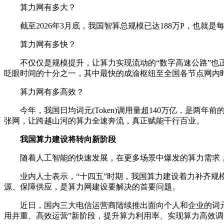
算力网有多大？
截至2026年3月底，我国智算总规模已达188万P，也就是
算力网有多快？
不仅仅是规模提升，让算力实现流动的“数字高速公路”也正
眨眼时间的十分之一，其中最快的成渝枢纽至全国各节点网内时延
算力网有多高效？
今年，我国日均词元(Token)调用量超140万亿，是两年
张网，让跨越山河的算力全速奔流，真正赋能千行百业。
我国算力建设将转向新阶段
随着人工智能的快速发展，在更多场景中爆发的算力需求，
业内人士表示，“十四五”时期，我国算力建设着力补齐规模
源、保障供应，是算力网建设要解决的首要问题。
近日，国内三大电信运营商陆续推出面向个人和企业的词元(T
用并重、高效运营”新阶段，提升算力利用率、实现算力高效