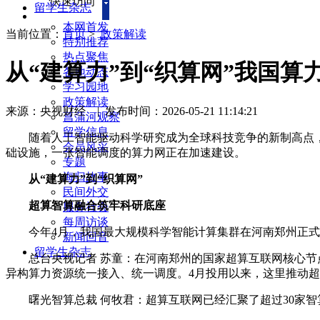
快速访问
留学生杂志
本网首发
当前位置：
首页
>
政策解读
特别推荐
热点聚焦
从“建算力”到“织算网”我国算
各地动态
学习园地
政策解读
来源：央视财经
|
发布时间：2026-05-21 11:14:21
菖蒲河观察
留学信息
随着人工智能驱动科学研究成为全球科技竞争的新制高点，
会员风采
础设施，一张智能调度的算力网正在加速建设。
专题
海归故事
从“建算力”到“织算网”
民间外交
超算智算融合筑牢科研底座
服务社会
每周访谈
今年4月，我国最大规模科学智能计算集群在河南郑州正式
新闻回音
留学生杂志
总台央视记者 苏童：在河南郑州的国家超算互联网核心节点
异构算力资源统一接入、统一调度。4月投用以来，这里推动
曙光智算总裁 何牧君：超算互联网已经汇聚了超过30家智算和