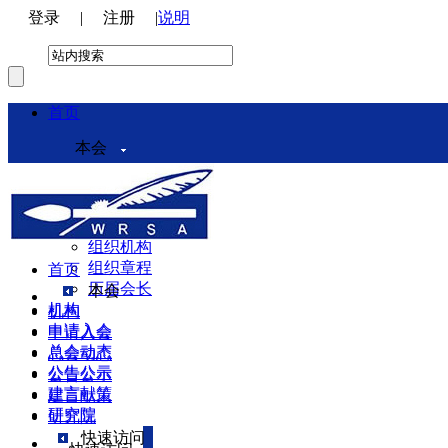
登录
|
注册
|
说明
首页
本会
本会介绍
领导机构
理事会
组织机构
组织章程
首页
历届会长
本会
机构
机构
申请入会
申请入会
总会动态
总会动态
公告公示
公告公示
建言献策
建言献策
研究院
研究院
快速访问