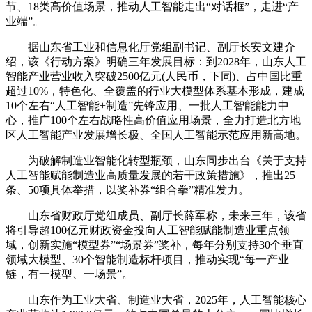
节、18类高价值场景，推动人工智能走出“对话框”，走进“产
业端”。
据山东省工业和信息化厅党组副书记、副厅长安文建介
绍，该《行动方案》明确三年发展目标：到2028年，山东人工
智能产业营业收入突破2500亿元(人民币，下同)、占中国比重
超过10%，特色化、全覆盖的行业大模型体系基本形成，建成
10个左右“人工智能+制造”先锋应用、一批人工智能能力中
心，推广100个左右战略性高价值应用场景，全力打造北方地
区人工智能产业发展增长极、全国人工智能示范应用新高地。
为破解制造业智能化转型瓶颈，山东同步出台《关于支持
人工智能赋能制造业高质量发展的若干政策措施》，推出25
条、50项具体举措，以奖补券“组合拳”精准发力。
山东省财政厅党组成员、副厅长薛军称，未来三年，该省
将引导超100亿元财政资金投向人工智能赋能制造业重点领
域，创新实施“模型券”“场景券”奖补，每年分别支持30个垂直
领域大模型、30个智能制造标杆项目，推动实现“每一产业
链，有一模型、一场景”。
山东作为工业大省、制造业大省，2025年，人工智能核心