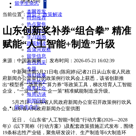
快速访问
留学生杂志
本网首发
当前位置：
首页
>
政策解读
特别推荐
热点聚焦
山东创新奖补券“组合拳” 精准
各地动态
学习园地
赋能“人工智能+制造”升级
政策解读
菖蒲河观察
留学信息
来源：中国新闻网
|
发布时间：2026-05-21 16:02:39
会员风采
专题
中新网济南5月21日电 (陈宛婷)记者21日从山东省人民政
海归故事
府新闻办公室举行的政策例行吹风会上获悉，该省创新推
民间外交
出“模型券”“场景券”“算力券”等政策工具，梯次培育人工智能
服务社会
企业，“一业一策”“一企一策”精准赋能制造业升级。
每周访谈
新闻回音
5月21日，山东省人民政府新闻办公室召开政策例行吹风
留学生杂志
会。山东省人民政府新闻办公室供图
近日，《山东省“人工智能+制造”行动方案(2026—2028
年)》(以下简称《行动方案》)及配套政策措施正式发布，围绕
19条标志性产业链，聚焦研发设计、生产制造等6大制造环