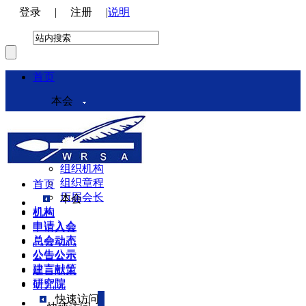
登录
|
注册
|
说明
首页
本会
本会介绍
领导机构
理事会
组织机构
组织章程
首页
历届会长
本会
机构
机构
申请入会
申请入会
总会动态
总会动态
公告公示
公告公示
建言献策
建言献策
研究院
研究院
快速访问