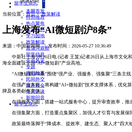
快速访问
留学生杂志
本网首发
当前位置：
首页
>
政策解读
特别推荐
热点聚焦
上海发布“AI微短剧沪8条”
各地动态
学习园地
政策解读
来源：中国新闻网
|
发布时间：2026-05-27 10:36:49
菖蒲河观察
留学信息
中新社上海5月26日电 (记者 王笈)记者26日从上海市文
会员风采
海全面建设全国“AI+微短剧”产业高地。
专题
海归故事
“AI微短剧沪8条”围绕“强产业、强服务、强集聚”三条主
民间外交
在强产业方面，将构建“AI+微短剧”技术支撑体系，优化
服务社会
牌及各类创作主体。
每周访谈
新闻回音
在强服务方面，搭建一站式服务中心，提升审查效率，推出“2
留学生杂志
在强集聚方面，打造重点集聚区，加强人才引育与发展保障
政策最终落脚于“降成本、提效率、建生态、聚人才”四大核心内