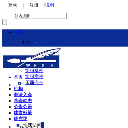
登录
|
注册
|
说明
首页
本会
本会介绍
领导机构
理事会
组织机构
组织章程
首页
历届会长
本会
机构
机构
申请入会
申请入会
总会动态
总会动态
公告公示
公告公示
建言献策
建言献策
研究院
研究院
快速访问