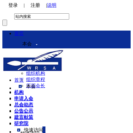
登录
|
注册
|
说明
首页
本会
本会介绍
领导机构
理事会
组织机构
组织章程
首页
历届会长
本会
机构
机构
申请入会
申请入会
总会动态
总会动态
公告公示
公告公示
建言献策
建言献策
研究院
研究院
快速访问