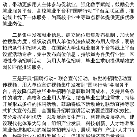
动，带动更多用人主体参与促就业。强化数字赋能，鼓励公共
就业服务平台、高校就业平台和“国聘行动”平台互联互通，推
进线上线下一体服务，为高校毕业生等重点群体提供更多优质
就业岗位。
二是集中发布就业信息。建立岗位归集发布机制，加大岗
位搜集力度，组织动员用人单位依法依规发布用人需求，明确
招聘条件和招聘人数，在国家大学生就业服务平台等线上平台
设置活动专栏，集中发布岗位信息，持续举办各类行业性、区
域性专场招聘活动，为用人单位招聘、毕业生求职提供精准的
岗位匹配推送服务。
三是开展“国聘行动+”联合宣传活动。鼓励将招聘活动宣
传视频、用人单位宣讲视频集中发布到“国聘行动”各服务平
台，有效降低高校毕业生招聘信息获取时间成本。支持具备条
件的地方、高校和企业用人单位，结合毕业生就业需求，持续
开展形式多样的招聘活动。鼓励将线下活动通过联动直播等形
式扩大宣传范围，全面提升招聘宣讲活动的覆盖面和实效性。
充分发挥协同优势，以发展新质生产力、构建新发展格局、建
设现代化体系为导向，组织产业发展、科技创新、人才培养和
就业促进相联动的融媒体招聘活动，展现“城市+产业+人才”特
色，构建就业友好型发展方式，促进区域经济高质量发展。