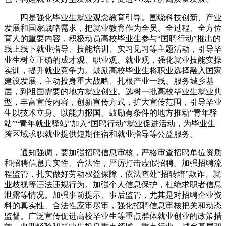
四是强化毕业生就业观念教育引导。围绕科技创新、产业
发展和国家战略需求，把就业教育作为全员、全过程、全方位
育人的重要内容，积极动员高校毕业生参与“国聘行动”推出的
线上线下就业指导、技能培训、实习见习等主题活动，引导毕
业生树立正确的成才观、职业观、就业观，强化就业技能实操
实训，提升就业竞争力。鼓励高校毕业生将职业选择融入国家
建设发展，主动投身重大战略、扎根产业一线、服务城乡基
层，到祖国需要的地方就业创业。选树一批高校毕业生就业典
型，丰富宣传内容，创新宣传方式，扩大宣传范围，引导毕业
生以技术立身、以能力报国。鼓励有条件的地方推动“青年驿
站”“青年就业驿站”加入“国聘行动”就业促进活动，为毕业生
跨区域求职就业提供短期住宿和就业指导等公益服务。
通知强调，要加强招聘信息审核，严格审查招聘单位资质
和招聘信息真实性、合法性，严厉打击虚假招聘。加强招聘流
程监管，扎实做好劳动权益保障，依法查处“招转培”欺诈、就
业歧视等违法违规行为。加强个人信息保护，杜绝求职者信息
泄露等情况。加强事前提示、事后监管，尤其是对招聘企业资
料的真实性、合法性应审尽审，强化招聘信息审核把关和动态
监督。广泛宣传促进高校毕业生等重点群体就业创业的政策措