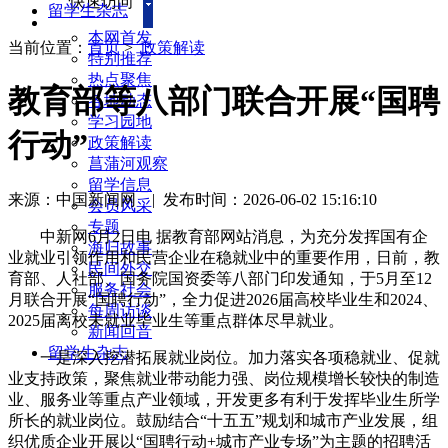
快速访问
留学生杂志
本网首发
当前位置：
首页
>
政策解读
特别推荐
热点聚焦
教育部等八部门联合开展“国聘
各地动态
学习园地
行动”
政策解读
菖蒲河观察
留学信息
来源：中国新闻网
|
发布时间：2026-06-02 15:16:10
会员风采
专题
中新网6月2日电 据教育部网站消息，为充分发挥国有企
海归故事
业就业引领作用和民营企业在稳就业中的重要作用，日前，教
民间外交
育部、人社部、国务院国资委等八部门印发通知，于5月至12
服务社会
月联合开展“国聘行动”，全力促进2026届高校毕业生和2024、
每周访谈
2025届离校未就业毕业生等重点群体尽早就业。
新闻回音
留学生杂志
一是深入挖潜拓展就业岗位。加力落实各项稳就业、促就
业支持政策，聚焦就业带动能力强、岗位规模增长较快的制造
业、服务业等重点产业领域，开发更多有利于发挥毕业生所学
所长的就业岗位。鼓励结合“十五五”规划和城市产业发展，组
织优质企业开展以“国聘行动+城市产业专场”为主题的招聘活