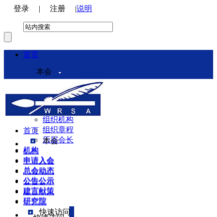
登录
|
注册
|
说明
首页
本会
本会介绍
领导机构
理事会
组织机构
组织章程
首页
历届会长
本会
机构
机构
申请入会
申请入会
总会动态
总会动态
公告公示
公告公示
建言献策
建言献策
研究院
研究院
快速访问