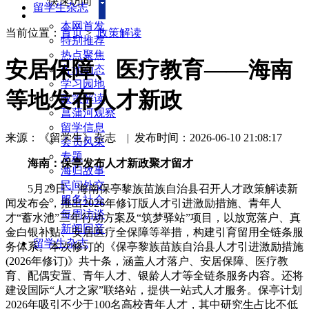
快速访问
留学生杂志
本网首发
当前位置：
首页
>
政策解读
特别推荐
热点聚焦
安居保障、医疗教育——海南
各地动态
学习园地
等地发布人才新政
政策解读
菖蒲河观察
留学信息
来源：《留学生》杂志
|
发布时间：2026-06-10 21:08:17
会员风采
专题
海南：
保亭发布人才新政聚才留才
海归故事
民间外交
5月29日，海南保亭黎族苗族自治县召开人才政策解读新
服务社会
闻发布会，推出2026年修订版人才引进激励措施、青年人
每周访谈
才“蓄水池”三年行动方案及“筑梦驿站”项目，以放宽落户、真
新闻回音
金白银补贴、安居医疗全保障等举措，构建引育留用全链条服
留学生杂志
务体系。本次修订的《保亭黎族苗族自治县人才引进激励措施
(2026年修订)》共十条，涵盖人才落户、安居保障、医疗教
育、配偶安置、青年人才、银龄人才等全链条服务内容。还将
建设国际“人才之家”联络站，提供一站式人才服务。保亭计划
2026年吸引不少于100名高校青年人才，其中研究生占比不低