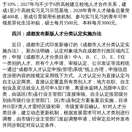
于10%；2027年与不少于6所高校建立校地人才合作关系，建
成1至2个高校实习见习示范基地；2028年青年人才储备总量突
破400名，形成引育留用长效机制。参与实习见习的青年可申
领差异化生活补贴，硕士每月3500元、本科每月3000元。
四川：成都发布新版人才分类认定实施办法
近日，成都市正式印发新修订的《成都市人才分类认定实
施办法》。新办法明确，认定对象须为在成都市行政区域内工
作，申报《成都市人才分类目录》中A、B、C、D、E、F任
一类别的人才。所有个人申请、审核认定、公示发证等流程统
一通过“成都市人才认定申报(管理)系统”线上办理，申报信息
含涉密内容的按规定采用线下方式。人才认定分为直接认定与
自主认定两类。直接认定覆盖所有类别人才：地方在职、自主
创业及灵活就业人员可申A至F类，离退休返聘人员限申A至C
类，由该区(市)县行业主管部门直接审核。自主认定按层级分
别由市级行业主管部门、区(市)县制定方案备案后实施，目录
外D至F类人才需经区级初审、市级复审后确认。针对人才分
类目录，建立动态更新机制，根据发展需求可对人才类别进行
调整，由市级行业主管部门发起调整申请，经审定后对外发布
并同步制定对应认定条件。