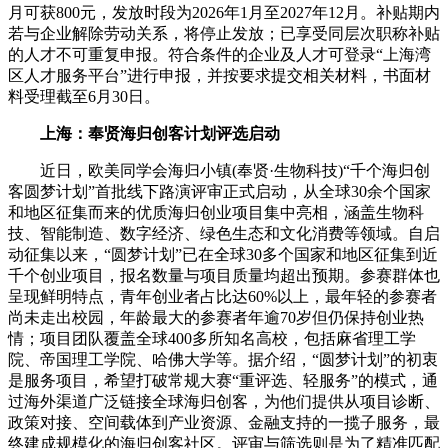
月可获800元，发放时段为2026年1月至2027年12月。补贴期内
若与企业解除劳动关系，将停止发放；已享受同层次职称补贴
的人才不可重复申报。符合条件的企业及人才可登录“上海湾
区人才服务平台”进行申报，并按要求提交相关材料，书面材
料受理截至6月30日。
上海：奉贤海归创客计划评选启动
近日，欧美同学会海归小镇(奉贤·生物科技)“千个海归创
客圆梦计划”首批线下路演评审正式启动，从全球30余个国家
和地区征集而来的优质海归创业项目集中亮相，涵盖生物科
技、智能制造、数字经济、绿色生态和文化消费等领域。自启
动征集以来，“圆梦计划”已在全球30多个国家和地区征集到近
千个创业项目，报名数量与项目质量均超出预期。参赛群体也
呈现鲜明特点，青年创业者占比达60%以上，最年轻的参赛者
尚未走出校园，年龄最大的参赛者年逾70岁但仍保持创业热
情；项目团队覆盖全球400多所知名高校，包括麻省理工学
院、帝国理工学院、哈佛大学等。据介绍，“圆梦计划”的初衷
是服务项目，希望打破常规大赛“重评选、轻服务”的模式，通
过海外渠道广泛链接全球海归创客，为他们提供从项目诊断、
政策对接、空间载体到产业资源、金融支持的一揽子服务，最
终建成规模化的海归创客社区。评审与筛选则是为了精准匹配