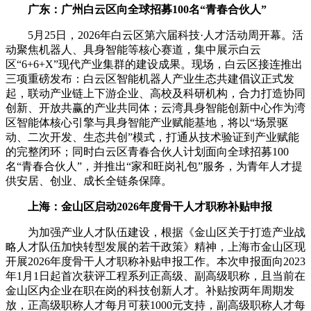
广东：广州白云区向全球招募100名“青春合伙人”
5月25日，2026年白云区第六届科技·人才活动周开幕。活
动聚焦机器人、具身智能等核心赛道，集中展示白云
区“6+6+X”现代产业集群的建设成果。现场，白云区接连推出
三项重磅发布：白云区智能机器人产业生态共建倡议正式发
起，联动产业链上下游企业、高校及科研机构，合力打造协同
创新、开放共赢的产业共同体；云湾具身智能创新中心作为湾
区智能体核心引擎与具身智能产业赋能基地，将以“场景驱
动、二次开发、生态共创”模式，打通从技术验证到产业赋能
的完整闭环；同时白云区青春合伙人计划面向全球招募100
名“青春合伙人”，并推出“家和旺岗礼包”服务，为青年人才提
供安居、创业、成长全链条保障。
上海：金山区启动2026年度骨干人才职称补贴申报
为加强产业人才队伍建设，根据《金山区关于打造产业战
略人才队伍加快转型发展的若干政策》精神，上海市金山区现
开展2026年度骨干人才职称补贴申报工作。本次申报面向2023
年1月1日起首次获评工程系列正高级、副高级职称，且当前在
金山区内企业在职在岗的科技创新人才。补贴按两年周期发
放，正高级职称人才每月可获1000元支持，副高级职称人才每