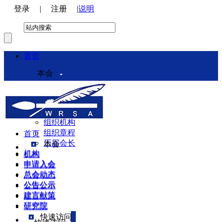
登录
|
注册
|
说明
首页
本会
本会介绍
领导机构
理事会
组织机构
组织章程
首页
历届会长
本会
机构
机构
申请入会
申请入会
总会动态
总会动态
公告公示
公告公示
建言献策
建言献策
研究院
研究院
快速访问