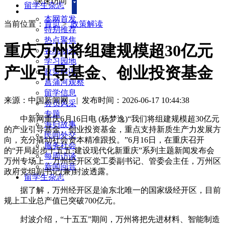
快速访问
留学生杂志
本网首发
当前位置：
首页
>
政策解读
特别推荐
热点聚焦
重庆万州将组建规模超30亿元
各地动态
学习园地
产业引导基金、创业投资基金
政策解读
菖蒲河观察
留学信息
来源：中国新闻网
|
发布时间：2026-06-17 10:44:38
会员风采
专题
中新网重庆6月16日电 (杨梦逸)“我们将组建规模超30亿元
海归故事
的产业引导基金、创业投资基金，重点支持新质生产力发展方
民间外交
向，充分撬动社会资本精准跟投。”6月16日，在重庆召开
服务社会
的“开局起步十五五·建设现代化新重庆”系列主题新闻发布会
每周访谈
万州专场上，万州经开区党工委副书记、管委会主任，万州区
新闻回音
政府党组副书记(兼)封波透露。
留学生杂志
据了解，万州经开区是渝东北唯一的国家级经开区，目前
规上工业总产值已突破700亿元。
封波介绍，“十五五”期间，万州将把先进材料、智能制造