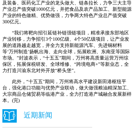
及装备、医药化工产业的龙头做大、链条拉长，力争三大主导
产业总产值突破1000亿元，并把食品及农产品加工、新型能源
产业的特色做精、优势做强，力争两大特色产业总产值突破
300亿元。
“我们将靶向招引延链补链强链项目，精准承接东部地区
产业转移，力争招引3个100亿级、4个50亿级项目，让产业发
展的道路越走越宽，并全力支持新能源汽车、先进铜材料
等‘万州制造’扬帆出海、走向全球，拓展欧洲、东南亚等国际
市场。”封波表示，“十五五”期间，万州将高质量运营万州综
保区，拓展保税研发、全球维修、“跨境电商+”等新业态，全
力打造川渝东北对外开放“桥头堡”。
此外，“十五五”期间，万州将高水平建设新田港枢纽平
台，强化港口功能与优势产业联动，做大做强粮油精深加工、
大宗商品仓储贸易等临港产业，全力打造港产城融合发展新样
本。(完)