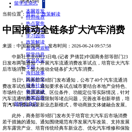
快速访问
留学生杂志
本网首发
当前位置：
首页
>
政策解读
特别推荐
热点聚焦
中国推动全链条扩大汽车消费
各地动态
学习园地
政策解读
来源：中国新闻网
|
发布时间：2026-06-24 09:57:58
菖蒲河观察
留学信息
中新社北京6月23日电 (记者 尹倩芸)中国商务部等部门23
会员风采
日发布两项通知，开展汽车流通消费改革试点，培育壮大汽车
专题
后市场消费，加力推动全链条扩大汽车消费。
海归故事
民间外交
当日，商务部等8部门发布通知，公布了40个汽车流通消
服务社会
费改革试点城市。通知要求各试点城市要结合本地产业特色、
每周访谈
市场特点、资源禀赋、区位条件、功能定位等实际情况，针对
新闻回音
汽车流通消费不合理限制等堵点问题，完善改革创新举措，培
留学生杂志
育汽车消费新场景新业态新模式，带动商旅文体健融合发展。
此外，商务部等9部门发布关于培育壮大汽车后市场消费
若干措施的通知。通知围绕规范有序发展汽车改装、支持发展
房车露营产业、培育传统经典车新业态、优化汽车维修和保险