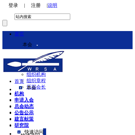
登录
|
注册
|
说明
首页
本会
本会介绍
领导机构
理事会
组织机构
组织章程
首页
历届会长
本会
机构
机构
申请入会
申请入会
总会动态
总会动态
公告公示
公告公示
建言献策
建言献策
研究院
研究院
快速访问