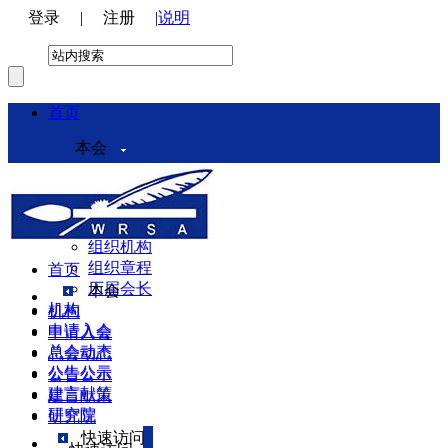
登录
|
注册
|
说明
首页
本会
本会介绍
领导机构
理事会
组织机构
组织章程
首页
历届会长
本会
机构
机构
申请入会
申请入会
总会动态
总会动态
公告公示
公告公示
建言献策
建言献策
研究院
研究院
快速访问