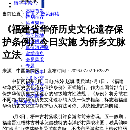
快速访问
留学生杂志
本网首发
当前位置：
首页
>
政策解读
特别推荐
热点聚焦
《福建省华侨历史文化遗存保
各地动态
学习园地
护条例》今日实施 为侨乡文脉
政策解读
菖蒲河观察
立法
留学信息
会员风采
专题
来源：中国新闻网
|
发布时间：2026-07-02 10:28:27
海归故事
民间外交
中新网福州7月1日电(朱婷 赵凯 裴质斌)7月1日，《福建
服务社会
省华侨历史文化遗存保护条例》正式施行。作为全国首部专门
每周访谈
保护华侨历史文化遗存的省级地方性法规，《条例》将分散在
新闻回音
不同领域的华侨历史文化遗存纳入统一保护框架，标志着福建
留学生杂志
华侨历史文化遗存保护迈入有法可依、系统推进的新阶段。
5月3日，梧林古村落吸引许多游客前来游玩。五一假期，
福建晋江梧林古村落凭借独特的南洋侨村风貌出圈，独具韵味
的“娘惹”服饰体验备受游客青睐。不少市民游客换上精致艳丽