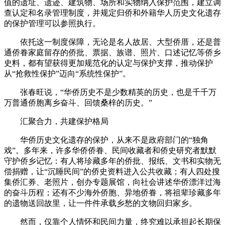
值的遗址、遗迹、建筑物、场所和实物纳入保护范围，建立调
查认定和名录管理制度，并规定归侨和外籍华人历史文化遗存
的保护管理可以参照执行。
依托这一制度保障，无论是名人故居、大型侨厝，还是普
通侨眷家庭留存的侨批、票据、族谱、照片、口述记忆等侨乡
史料，都有望获得更加规范化的认定与保护支撑，推动保护
从“抢救性保护”迈向“系统性保护”。
张春旺说，“华侨历史不是少数精英的历史，也是千千万
万普通侨胞离乡奋斗、回馈桑梓的历史。”
汇聚合力，共建保护格局
华侨历史文化遗存的保护，从来不是政府部门的“独角
戏”。多年来，许多华侨侨眷、民间收藏者和侨史研究者默默
守护侨乡记忆：有人将珍藏多年的侨批、报纸、文书和实物无
偿捐赠，让“沉睡民间”的侨史资料进入公共收藏；有人四处搜
集侨汇券、老照片，创办专题展馆，向社会讲述华侨漂洋过海
的奋斗历程；还有不少海外侨胞、异地侨眷，将祖辈珍藏多年
的遗物送回故里，让一件件承载乡愁的文物回归家乡。
然而，仅靠个人情怀和民间力量，终究难以承担起长期保