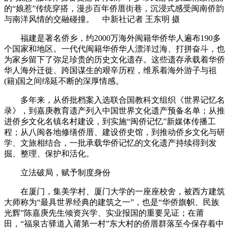
的“娘惹”传统穿搭，漫步百年侨厝街巷，沉浸式感受闽南侨韵
与南洋风情的交融碰撞。 中新社记者 王东明 摄
福建是著名侨乡，约2000万海外闽籍华侨华人遍布190多
个国家和地区。一代代闽籍华侨华人漂洋过海、打拼奋斗，也
为家乡留下了弥足珍贵的历史文化遗存。这些遗存承载着华侨
华人海外迁徙、跨国谋生的艰辛历程，维系着海外游子与祖
(籍)国之间绵延不断的深厚情感。
多年来，从侨批档案入选联合国教科文组织《世界记忆名
录》，到嘉庚教育遗产列入中国世界文化遗产预备名单；从推
进侨乡文化名镇名村建设，到实施“闽侨记忆”新媒体传播工
程；从八闽各地修缮侨厝、建设侨史馆，到推动侨乡文化与研
学、文旅相结合，一批承载华侨记忆的文化遗产持续得到发
掘、整理、保护和活化。
立法破局，赋予制度身份
在厦门，集美学村、厦门大学的一座座校舍，被西方建筑
大师称为“最具世界经典的建筑之一”，也是“华侨旗帜、民族
光辉”陈嘉庚先生倾资兴学、实业报国的重要见证；在莆
田，“福泉古驿道入莆第一村”东大村的侨厝群落至今保存着中