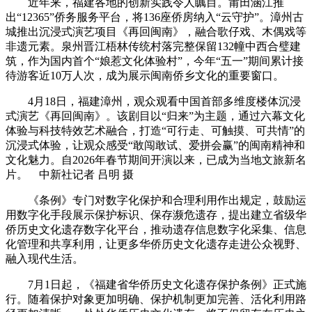
近年来，福建各地的创新实践令人瞩目。莆田涵江推
出“12365”侨务服务平台，将136座侨房纳入“云守护”。漳州古
城推出沉浸式演艺项目《再回闽南》，融合歌仔戏、木偶戏等
非遗元素。泉州晋江梧林传统村落完整保留132幢中西合璧建
筑，作为国内首个“娘惹文化体验村”，今年“五一”期间累计接
待游客近10万人次，成为展示闽南侨乡文化的重要窗口。
4月18日，福建漳州，观众观看中国首部多维度楼体沉浸
式演艺《再回闽南》。该剧目以“归来”为主题，通过六幕文化
体验与科技特效艺术融合，打造“可行走、可触摸、可共情”的
沉浸式体验，让观众感受“敢闯敢试、爱拼会赢”的闽南精神和
文化魅力。自2026年春节期间开演以来，已成为当地文旅新名
片。 中新社记者 吕明 摄
《条例》专门对数字化保护和合理利用作出规定，鼓励运
用数字化手段展示保护标识、保存濒危遗存，提出建立省级华
侨历史文化遗存数字化平台，推动遗存信息数字化采集、信息
化管理和共享利用，让更多华侨历史文化遗存走进公众视野、
融入现代生活。
7月1日起，《福建省华侨历史文化遗存保护条例》正式施
行。随着保护对象更加明确、保护机制更加完善、活化利用路