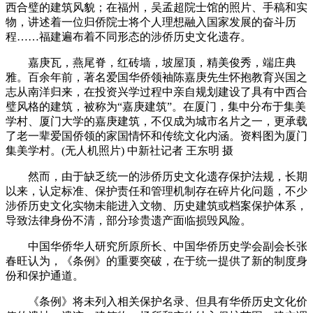
西合璧的建筑风貌；在福州，吴孟超院士馆的照片、手稿和实
物，讲述着一位归侨院士将个人理想融入国家发展的奋斗历
程……福建遍布着不同形态的涉侨历史文化遗存。
嘉庚瓦，燕尾脊，红砖墙，坡屋顶，精美俊秀，端庄典
雅。百余年前，著名爱国华侨领袖陈嘉庚先生怀抱教育兴国之
志从南洋归来，在投资兴学过程中亲自规划建设了具有中西合
璧风格的建筑，被称为“嘉庚建筑”。在厦门，集中分布于集美
学村、厦门大学的嘉庚建筑，不仅成为城市名片之一，更承载
了老一辈爱国侨领的家国情怀和传统文化内涵。资料图为厦门
集美学村。(无人机照片) 中新社记者 王东明 摄
然而，由于缺乏统一的涉侨历史文化遗存保护法规，长期
以来，认定标准、保护责任和管理机制存在碎片化问题，不少
涉侨历史文化实物未能进入文物、历史建筑或档案保护体系，
导致法律身份不清，部分珍贵遗产面临损毁风险。
中国华侨华人研究所原所长、中国华侨历史学会副会长张
春旺认为，《条例》的重要突破，在于统一提供了新的制度身
份和保护通道。
《条例》将未列入相关保护名录、但具有华侨历史文化价