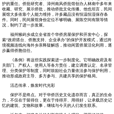
护的重任。侨批研究者、漳州南风侨批馆创办人林南中多年来
收藏、研究、展示侨批，推动侨批文化传播。他也坦言，民间
展馆大多依靠个人能力维持，许多藏品没有恒温恒湿保存条
件。同时，民间展馆身份定位不够明确、展陈空间有限等情
况，制约了进一步发展。
福州猴屿乡成立全省首个华侨房屋保护和开发中心，探
索“政府搭台、侨胞支持、企业承办”的保护开发模式，通过跨
境视频连线向海外乡亲释疑解惑，推动闲置侨屋活化利用，逐
步赢得侨胞信任。
《条例》将这些实践探索进一步制度化。它明确政府及有
关部门、产权人、使用人等各方责任，建立调查认定、名录管
理、分类保护等制度，同时鼓励社会力量依法参与保护利用，
推动形成政府主导、多方参与、共建共享的保护格局。
活态传承，焕发时代光彩
保护不是终点。对于华侨历史文化遗存而言，真正的生命
力，不仅在于留得住，更在于传得开、用得好，让承载历史记
忆的建筑、文物和故事，继续与今天的人们发生联系。