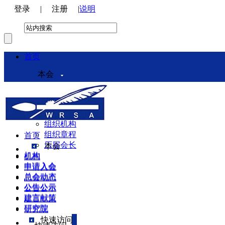
登录
|
注册
|
说明
首页
本会
本会介绍
领导机构
理事会
组织机构
组织章程
首页
历届会长
本会
机构
机构
申请入会
申请入会
总会动态
总会动态
公告公示
公告公示
建言献策
建言献策
研究院
研究院
快速访问