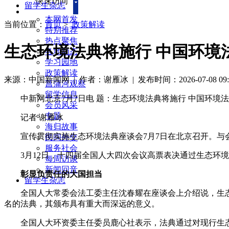
快速访问
留学生杂志
本网首发
当前位置：
首页
>
政策解读
特别推荐
热点聚焦
生态环境法典将施行 中国环境
各地动态
学习园地
政策解读
来源：中国新闻网
| 作者：谢雁冰
|
发布时间：2026-07-08 09:
菖蒲河观察
留学信息
中新网北京7月7日电 题：生态环境法典将施行 中国环境
会员风采
专题
记者 谢雁冰
海归故事
宣传贯彻实施生态环境法典座谈会7月7日在北京召开。与会
民间外交
服务社会
3月12日，十四届全国人大四次会议高票表决通过生态环境法
每周访谈
新闻回音
彰显负责任的大国担当
留学生杂志
全国人大常委会法工委主任沈春耀在座谈会上介绍说，生态环
名的法典，其颁布具有重大而深远的意义。
全国人大环资委主任委员鹿心社表示，法典通过对现行生态