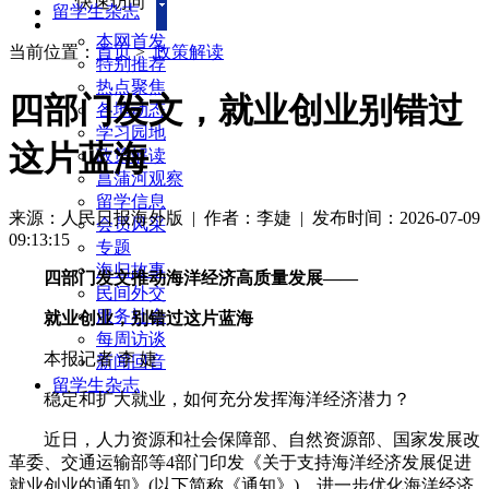
快速访问
留学生杂志
本网首发
当前位置：
首页
>
政策解读
特别推荐
热点聚焦
四部门发文，就业创业别错过
各地动态
学习园地
这片蓝海
政策解读
菖蒲河观察
留学信息
来源：人民日报海外版
| 作者：李婕
|
发布时间：2026-07-09
会员风采
09:13:15
专题
海归故事
四部门发文推动海洋经济高质量发展——
民间外交
服务社会
就业创业，别错过这片蓝海
每周访谈
本报记者 李 婕
新闻回音
留学生杂志
稳定和扩大就业，如何充分发挥海洋经济潜力？
近日，人力资源和社会保障部、自然资源部、国家发展改
革委、交通运输部等4部门印发《关于支持海洋经济发展促进
就业创业的通知》(以下简称《通知》)，进一步优化海洋经济