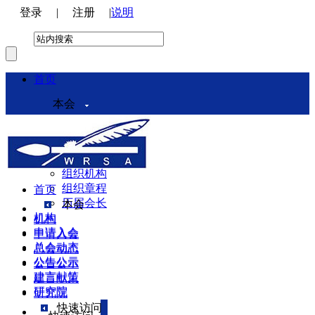
登录
|
注册
|
说明
首页
本会
本会介绍
领导机构
理事会
组织机构
组织章程
首页
历届会长
本会
机构
机构
申请入会
申请入会
总会动态
总会动态
公告公示
公告公示
建言献策
建言献策
研究院
研究院
快速访问